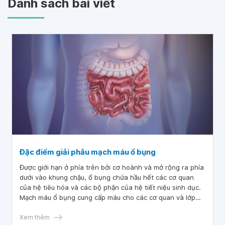
Danh sách bài viết
Đặc điểm giải phẫu mạch máu ổ bụng
Được giới hạn ở phía trên bởi cơ hoành và mở rộng ra phía
dưới vào khung chậu, ổ bụng chứa hầu hết các cơ quan
của hệ tiêu hóa và các bộ phận của hệ tiết niệu sinh dục.
Mạch máu ổ bụng cung cấp máu cho các cơ quan và lớp
mô khác nhau. Theo đó, giải phẫu mạch máu ổ bụng là một
trong những hệ thống mạch máu phức tạp nhất trong cơ
Xem thêm