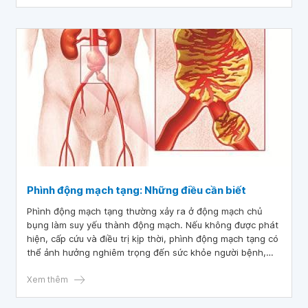
thể. Việc hiểu biết về giải phẫu mạch máu ổ bụng là rất
quan trọng đối với kiến thức bệnh lý lâm sàng và phẫu
thuật.
Phình động mạch tạng: Những điều cần biết
Phình động mạch tạng thường xảy ra ở động mạch chủ
bụng làm suy yếu thành động mạch. Nếu không được phát
hiện, cấp cứu và điều trị kịp thời, phình động mạch tạng có
thể ảnh hưởng nghiêm trọng đến sức khỏe người bệnh,
thậm chí là tử vong.
Xem thêm