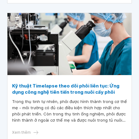
Kỹ thuật Timelapse theo dõi phôi liên tục: Ứng
dụng công nghệ tiên tiến trong nuôi cấy phôi
Trong thụ tinh tự nhiên, phôi được hình thành trong cơ thể
mẹ - môi trường có đủ các điều kiện thích hợp nhất cho
phôi phát triển. Còn trong thụ tinh ống nghiệm, phôi được
hình thành ở ngoài cơ thể mẹ và được nuôi trong tủ nuôi
cấy phôi. Vì vậy, việc tạo ra được môi trường tối ưu gần
giống với cơ thể mẹ nhất sẽ giúp tạo thuận lợi cho sự phát
Xem thêm
triển của phôi.