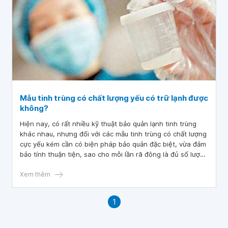
Mẫu tinh trùng có chất lượng yếu có trữ lạnh được
không?
Hiện nay, có rất nhiều kỹ thuật bảo quản lạnh tinh trùng
khác nhau, nhưng đối với các mẫu tinh trùng có chất lượng
cực yếu kém cần có biện pháp bảo quản đặc biệt, vừa đảm
bảo tính thuận tiện, sao cho mỗi lần rã đông là đủ số lượng
tinh trùng cần thiết cho 1 lần làm thụ tinh ống nghiệm, làm
sao phải vẫn có được lượng tinh trùng dự trữ đông để sử
Xem thêm
dụng cho lần sau mà không phải rã ra đông lại nhiều lần.
1