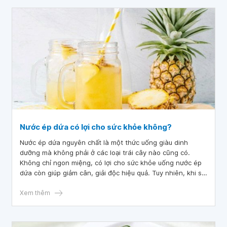
Nước ép dứa có lợi cho sức khỏe không?
Nước ép dứa nguyên chất là một thức uống giàu dinh
dưỡng mà không phải ở các loại trái cây nào cũng có.
Không chỉ ngon miệng, có lợi cho sức khỏe uống nước ép
dứa còn giúp giảm cân, giải độc hiệu quả. Tuy nhiên, khi sử
dụng nước ép dứa giảm cân bạn cần lưu ý, không dùng
Xem thêm
dứa còn xanh hay chưa chín kỹ để bảo vệ sức khỏe.