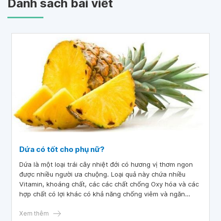
Danh sách bài viết
Dứa có tốt cho phụ nữ?
Dứa là một loại trái cây nhiệt đới có hương vị thơm ngon
được nhiều người ưa chuộng. Loại quả này chứa nhiều
Vitamin, khoáng chất, các các chất chống Oxy hóa và các
hợp chất có lợi khác có khả năng chống viêm và ngăn
ngừa một số loại bệnh. Trong khi dứa có liên hệ tới một số
lợi ích sức khỏe, nhiều người đặt câu hỏi rằng liệu loại quả
Xem thêm