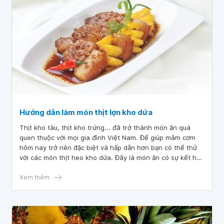
Hướng dẫn làm món thịt lợn kho dứa
Thịt kho tàu, thịt kho trứng... đã trở thành món ăn quá
quen thuộc với mọi gia đình Việt Nam. Để giúp mâm cơm
hôm nay trở nên đặc biệt và hấp dẫn hơn bạn có thể thử
với các món thịt heo kho dứa. Đây là món ăn có sự kết hợp
đầy đủ của cả hương vị và dinh dưỡng. Bạn có thể tham
khảo cách làm món ăn này như sau.
Xem thêm