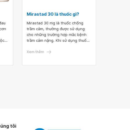
Mirastad 30 là thuốc gì?
đau
Mirastad 30 mg là thuốc chống
 cơn
trầm cảm, thường được sử dụng
cho những trường hợp mắc bệnh
uộc
trầm cảm nặng. Khi sử dụng thuốc,
iệc
người bệnh cần tuân thủ chặt chẽ
trọng
những hướng dẫn về cách dùng
Xem thêm
cũng như liều lượng của bác sĩ
chuyên khoa để đạt được lợi ích tốt
nhất.
úng tôi