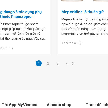
g dụng và tác dụng phụ
Meperidine là thuốc gì?
 thuốc Phamzopic
Meperidine là một thuốc giảm 
c Phamzopic thuộc nhóm
opioid được dùng để giảm các
c ngủ giúp bạn đi vào giấc ngủ
đau vừa đến nặng. Lạm dụng
h, giảm số lần thức giấc và
Meperidine có thể gây phụ th
dài thời gian giấc ngủ. Vậy sử
thuốc và quen thuốc. Vì thế, v
 thuốc ngủ Phamzopic có gây
chỉ định và sử dụng phải thận 
Xem thêm
ện không, tác dụng phụ của
thêm
như đối với sử dụng morphin.
c Phamzopic là gì?
1
2
3
4
Tải App MyVinmec
Vinmec shop
Theo dõi ch