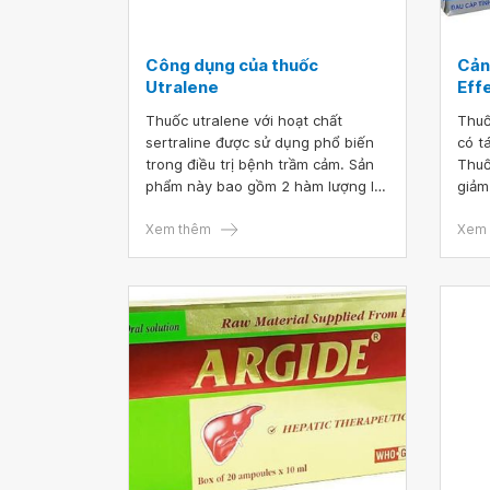
Công dụng của thuốc
Cản
Utralene
Eff
Thuốc utralene với hoạt chất
Thuố
sertraline được sử dụng phổ biến
có t
trong điều trị bệnh trầm cảm. Sản
Thuố
phẩm này bao gồm 2 hàm lượng là
giảm
utralene 50mg và thuốc utralene
các 
100mg. Vậy người bệnh nên sử
Xem thêm
tron
Xem 
dụng thuốc Utralene như thế nào
thuố
và cần lưu ý gì trong quá trình điều
nhưn
trị?
tác 
thời
hơn.