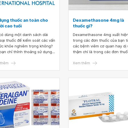
dụng thuốc an toàn cho
Dexamethasone 4mg là
ời cao tuổi
thuốc gì?
có dùng một danh sách dài
Dexamethasone 4mg xuất hiệ
loại thuốc để kiểm soát các vấn
trong các đơn thuốc của bạn t
ức khỏe nghiêm trọng không?
các bệnh viêm cơ quan hay dị 
bạn chỉ thỉnh thoảng sử dụng
thậm chí là trong các đơn thuố
thuốc không kê đơn? Dù là
uống sau phẫu thuật. Vậy
 cách nào, bạn có thể làm
thêm
dexamethasone 4mg là thuốc 
Xem thêm
u điều để đảm bảo rằng, mình
Dexamethasone có tác dụng 
được nhiều lợi ích nhất từ ​​
thế nào khi sử dụng?
c và giữ an toàn trong quá
 sử dụng, đặc biệt là khi sử
 thuốc cho người cao tuổi.