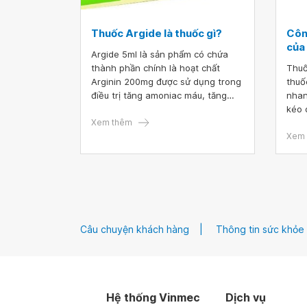
Thuốc Argide là thuốc gì?
Côn
của
Argide 5ml là sản phẩm có chứa
thành phần chính là hoạt chất
Thuố
Arginin 200mg được sử dụng trong
thuố
điều trị tăng amoniac máu, tăng
nhan
cường dinh dưỡng cho người mắc
kéo 
chứng rối loạn chu trình Ure và trị
Xem thêm
dụng
các rối loạn khó tiêu. Việc nắm rõ
nghi
Xem 
thông tin về thuốc sẽ giúp quá
thuố
trình sử dụng đạt hiệu quả cao hơn.
Câu chuyện khách hàng
Thông tin sức khỏe
Hệ thống Vinmec
Dịch vụ