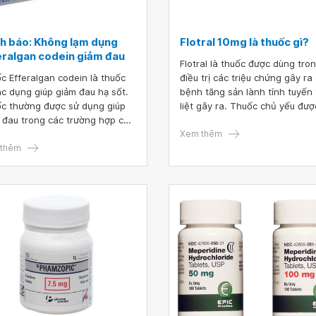
h báo: Không lạm dụng
Flotral 10mg là thuốc gì?
eralgan codein giảm đau
Flotral là thuốc được dùng tro
c Efferalgan codein là thuốc
điều trị các triệu chứng gây ra
ác dụng giúp giảm đau hạ sốt.
bệnh tăng sản lành tính tuyến 
c thường được sử dụng giúp
liệt gây ra. Thuốc chủ yếu đượ
 đau trong các trường hợp có
dùng kiểm soát triệu chứng ch
cơn đau vừa hoặc dữ dội hoặc
không giúp thu nhỏ tuyến, do 
Xem thêm
g trường hợp đã dùng các
thêm
có tác dụng giãn cơ trơn, hạn
c giảm đau ngoại biên khác
tình trạng co thắt cơ trơn niệu
g không đáp ứng. Thuốc có
quản, bàng quang gây cản trở
dụng giảm đau nhanh hơn và
đường tiểu.
 gian kéo dài tác dụng cũng lâu