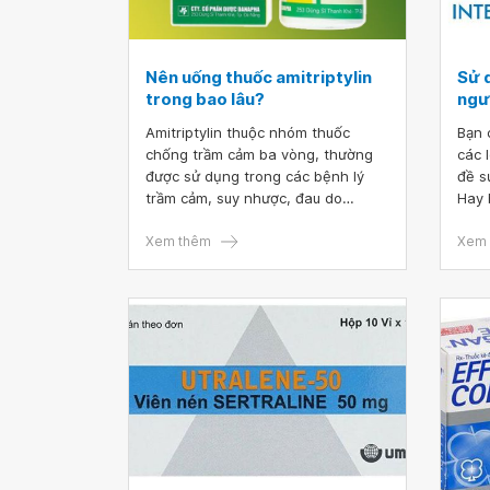
Nên uống thuốc amitriptylin
Sử 
trong bao lâu?
ngư
Amitriptylin thuộc nhóm thuốc
Bạn 
chống trầm cảm ba vòng, thường
các 
được sử dụng trong các bệnh lý
đề s
trầm cảm, suy nhược, đau do
Hay 
nguyên nhân thần kinh và chứng
đến 
mất ngủ kéo dài. Vậy nên uống
Xem thêm
bằng
Xem 
thuốc Amitriptylin trong bao lâu để
nhiề
thuốc phát huy hiệu quả?
nhận 
thuố
trình
dụng