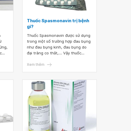
Thuốc Spasmonavin trị bệnh
gì?
n
Thuốc Spasmonavin được sử dụng
ừ
trong một số trường hợp đau bụng
ứng,
như đau bụng kinh, đau bụng do
c
đại tràng co thắt,... Vậy thuốc
Spasmonavin có tác dụng gì và
gì?
được sử dụng như thế nào?
Xem thêm
như