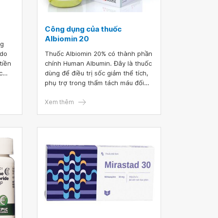
Công dụng của thuốc
Albiomin 20
ng
 do
Thuốc Albiomin 20% có thành phần
tiền
chính Human Albumin. Đây là thuốc
c
dùng để điều trị sốc giảm thể tích,
ứ
phụ trợ trong thẩm tách máu đối
thuốc
với những người bệnh chịu sự thẩm
 chế
tách dài ngày hoặc cho những
Xem thêm
người nằm viện và đã quá tải dịch,
không thể dung nạp lượng lớn dung
dịch muối trong điều trị sốc hoặc hạ
huyết áp và trong các phẫu thuật
bypass tim phổi.