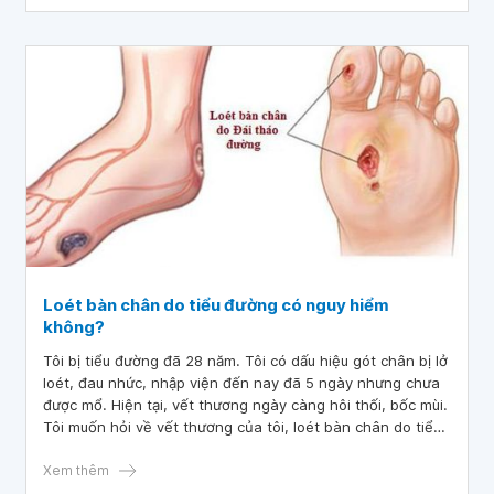
Loét bàn chân do tiểu đường có nguy hiểm
không?
Tôi bị tiểu đường đã 28 năm. Tôi có dấu hiệu gót chân bị lở
loét, đau nhức, nhập viện đến nay đã 5 ngày nhưng chưa
được mổ. Hiện tại, vết thương ngày càng hôi thối, bốc mùi.
Tôi muốn hỏi về vết thương của tôi, loét bàn chân do tiểu
đường có nguy hiểm không? nếu không được bác sĩ cho
mổ và điều trị?
Xem thêm