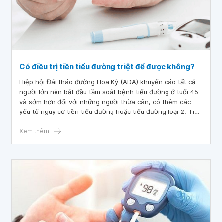
Có điều trị tiền tiểu đường triệt để được không?
Hiệp hội Đái tháo đường Hoa Kỳ (ADA) khuyến cáo tất cả
người lớn nên bắt đầu tầm soát bệnh tiểu đường ở tuổi 45
và sớm hơn đối với những người thừa cân, có thêm các
yếu tố nguy cơ tiền tiểu đường hoặc tiểu đường loại 2. Tiền
tiểu đường là tình trạng có thể cải thiện bằng cách thay
đổi lối sống và sinh hoạt.
Xem thêm