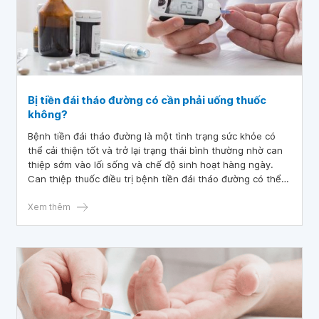
Bị tiền đái tháo đường có cần phải uống thuốc
không?
Bệnh tiền đái tháo đường là một tình trạng sức khỏe có
thể cải thiện tốt và trở lại trạng thái bình thường nhờ can
thiệp sớm vào lối sống và chế độ sinh hoạt hàng ngày.
Can thiệp thuốc điều trị bệnh tiền đái tháo đường có thể
được chỉ định đối với một số điều kiện nhất định khi điều
chỉnh chế độ ăn lối sống không hiệu quả hoặc ít hiệu quả
Xem thêm