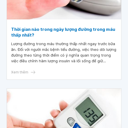
Thời gian nào trong ngày lượng đường trong máu
thấp nhất?
Lượng đường trong máu thường thấp nhất ngay trước bữa
ăn. Đối với người mắc bệnh tiểu đường, việc theo dõi lượng
đường theo từng thời điểm có ý nghĩa quan trọng trong
việc điều chỉnh hàm lượng insulin và lối sống để giữ
glucose ở mức ổn định, hạn chế tối đa nguy cơ xảy ra các
biến chứng.
Xem thêm