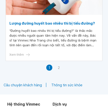
Lượng đường huyết bao nhiêu thì bị tiểu đường?
“Đường huyết bao nhiêu thì bị tiểu đường?” là thắc mắc
được nhiều người quan tâm hiện nay. Về vấn đề này, Bác
sĩ tại Vinmec Nha Trang cho biết, tiểu đường là bệnh mạn
tính liên quan đến rối loạn nội tiết tố, với đặc điểm làm
tăng nồng độ glucose máu, rối loạn chuyển hóa
carbohydrate, lipid, protein. Khi bị tiểu đường, người bệnh
Xem thêm
sẽ có nguy cơ mắc các thêm các bệnh thận, đáy mắt, thần
kinh và tim mạch.
1
2
Câu chuyện khách hàng
Thông tin sức khỏe
Hệ thống Vinmec
Dịch vụ