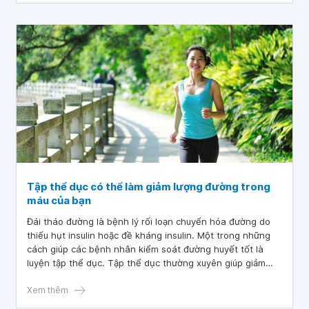
Tập thể dục có thể làm giảm lượng đường trong
máu của bạn
Đái tháo đường là bệnh lý rối loạn chuyển hóa đường do
thiếu hụt insulin hoặc đề kháng insulin. Một trong những
cách giúp các bệnh nhân kiểm soát đường huyết tốt là
luyện tập thể dục. Tập thể dục thường xuyên giúp giảm
lượng đường trong máu và tăng nhạy cảm insulin giúp,
giảm được những biến chứng tăng đường huyết cho bệnh
Xem thêm
nhân.