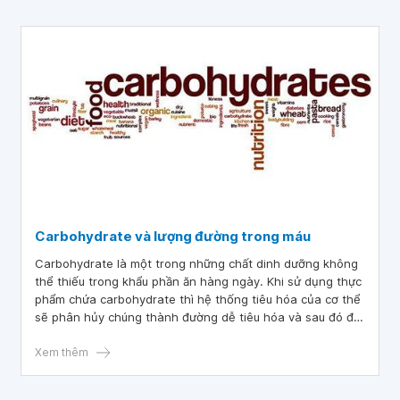
Carbohydrate và lượng đường trong máu
Carbohydrate là một trong những chất dinh dưỡng không
thể thiếu trong khẩu phần ăn hàng ngày. Khi sử dụng thực
phẩm chứa carbohydrate thì hệ thống tiêu hóa của cơ thể
sẽ phân hủy chúng thành đường dễ tiêu hóa và sau đó đi
vào trong máu. Tuyến tụy sẽ có vai trò điều hòa lượng
đường này. Nếu quá trình điều hòa bị lỗi sẽ có nguy cơ
Xem thêm
hình thành các bệnh như tiểu đường loại 2,...