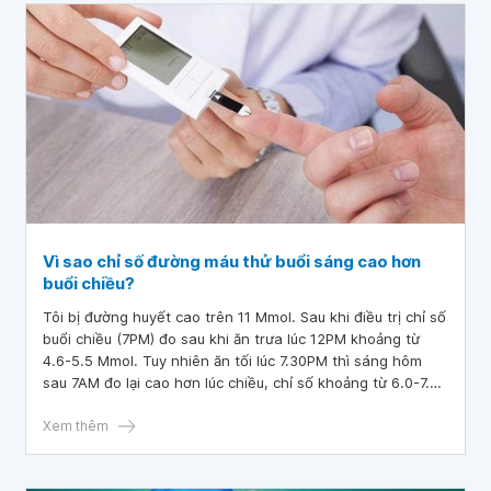
Vì sao chỉ số đường máu thử buổi sáng cao hơn
buổi chiều?
Tôi bị đường huyết cao trên 11 Mmol. Sau khi điều trị chỉ số
buổi chiều (7PM) đo sau khi ăn trưa lúc 12PM khoảng từ
4.6-5.5 Mmol. Tuy nhiên ăn tối lúc 7.30PM thì sáng hôm
sau 7AM đo lại cao hơn lúc chiều, chỉ số khoảng từ 6.0-7.6
Mmol.
Xem thêm