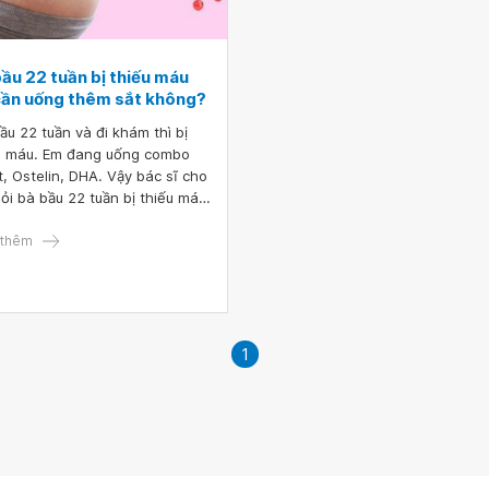
bầu 22 tuần bị thiếu máu
cần uống thêm sắt không?
ầu 22 tuần và đi khám thì bị
u máu. Em đang uống combo
it, Ostelin, DHA. Vậy bác sĩ cho
ỏi bà bầu 22 tuần bị thiếu máu
ần uống thêm sắt không
thêm
1