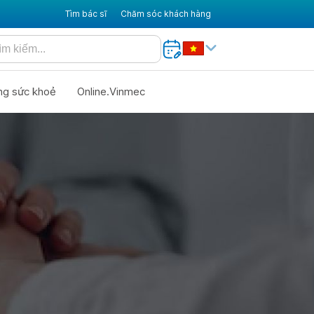
Tìm bác sĩ
Chăm sóc khách hàng
ng sức khoẻ
Online.Vinmec