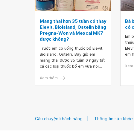
Mang thai hơn 35 tuần có thay
Bà 
Elevit, Bioisland, Ostelin bằng
có 
Pregna-Won và Mexcal MK7
Em b
được không?
thiế
Trước em có uống thuốc bổ Elevit,
Elev
Bioisland, Ostelin. Bây giờ em
em h
mang thai được 35 tuần 6 ngày tất
có c
cả các loại thuốc bổ em vừa nói
Xem 
trên bị hết. Bác sĩ cho em hỏi
mang thai hơn 35 tuần có thay
Xem thêm
Elevit, Bioisland, Ostelin bằng
Pregna-Won và Mexcal MK7 được
không? Có ảnh hưởng đến thai nhi
không bác sĩ?
Câu chuyện khách hàng
Thông tin sức khỏe