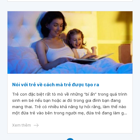
Nói với trẻ về cách mà trẻ được tạo ra
Trẻ con đặc biệt rất tò mò về những “bí ẩn” trong quá trình
sinh em bé nếu bạn hoặc ai đó trong gia đình bạn đang
mang thai. Trẻ có nhiều khả năng tự hỏi rằng, làm thế nào
một đứa trẻ vào bên trong người mẹ, đứa trẻ đang làm gì
trong đó và làm thế nào để đứa trẻ ra ngoài.
Xem thêm