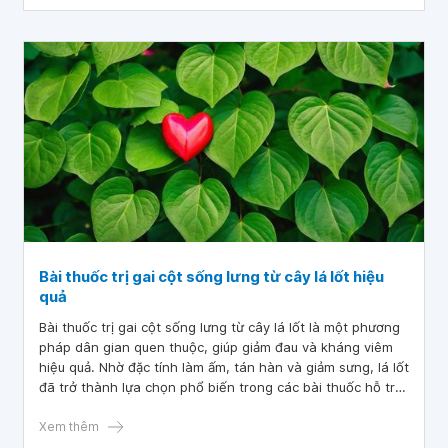
Bài thuốc trị gai cột sống lưng từ cây lá lốt hiệu
quả
Bài thuốc trị gai cột sống lưng từ cây lá lốt là một phương
pháp dân gian quen thuộc, giúp giảm đau và kháng viêm
hiệu quả. Nhờ đặc tính làm ấm, tán hàn và giảm sưng, lá lốt
đã trở thành lựa chọn phổ biến trong các bài thuốc hỗ trợ
điều trị các vấn đề về xương khớp, đặc biệt là gai cột sống
lưng.
Xem thêm