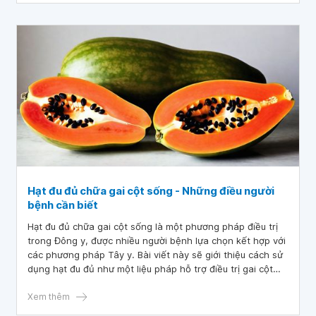
Hạt đu đủ chữa gai cột sống - Những điều người
bệnh cần biết
Hạt đu đủ chữa gai cột sống là một phương pháp điều trị
trong Đông y, được nhiều người bệnh lựa chọn kết hợp với
các phương pháp Tây y. Bài viết này sẽ giới thiệu cách sử
dụng hạt đu đủ như một liệu pháp hỗ trợ điều trị gai cột
sống, đem đến một lựa chọn an toàn và hiệu quả cho
những ai đang tìm kiếm phương pháp điều trị không dùng
Xem thêm
thuốc hoặc ít tác dụng phụ.