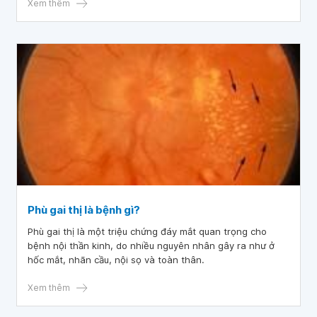
thương đường truyền thị giác mắt trái đến nhãn cầu ở giao
Xem thêm
thị do tai nạn phải làm sao ạ? Cảm ơn bác sĩ tư vấn ạ.
Phù gai thị là bệnh gì?
Phù gai thị là một triệu chứng đáy mắt quan trọng cho
bệnh nội thần kinh, do nhiều nguyên nhân gây ra như ở
hốc mắt, nhãn cầu, nội sọ và toàn thân.
Xem thêm