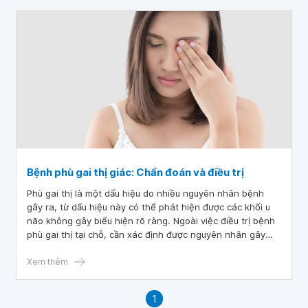
Bệnh phù gai thị giác: Chẩn đoán và điều trị
Phù gai thị là một dấu hiệu do nhiều nguyên nhân bệnh
gây ra, từ dấu hiệu này có thể phát hiện được các khối u
não không gây biểu hiện rõ ràng. Ngoài việc điều trị bệnh
phù gai thị tại chỗ, cần xác định được nguyên nhân gây
bệnh phù gai thị giác từ đó có phương pháp điều trị phù
hợp.
Xem thêm
1