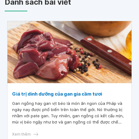
Danh sách bài viết
Giá trị dinh dưỡng của gan gia cầm tươi
Gan ngỗng hay gan vịt béo là món ăn ngon của Pháp và
ngày nay được phổ biến trên toàn thế giới. Nó thường bị
nhầm với pate gan. Tuy nhiên, gan ngỗng có kết cấu mịn,
mùi vị béo ngậy như bơ và gan ngỗng có thể được chế
biến nhiều cách khác nhau. Gan ngỗng rất bổ dưỡng đồng
thời chứa nhiều vitamin và khoáng chất, nhưng nó có giá
Xem thêm