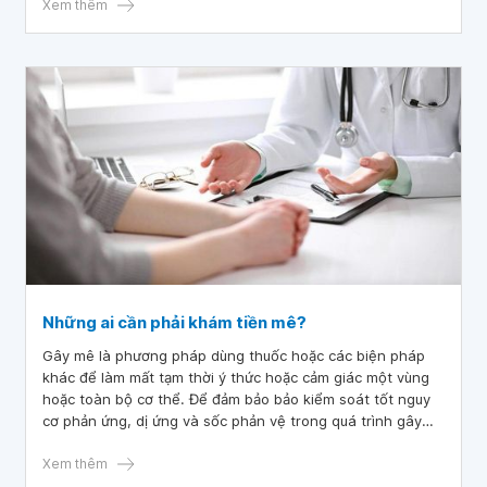
có thể gặp với tỷ lệ 1:100 trong phẫu thuật tim hở, thức
Xem thêm
tỉnh những bệnh nhân không cảm giác đau 1:1000, thức
tỉnh và đau 1:3000.
Những ai cần phải khám tiền mê?
Gây mê là phương pháp dùng thuốc hoặc các biện pháp
khác để làm mất tạm thời ý thức hoặc cảm giác một vùng
hoặc toàn bộ cơ thể. Để đảm bảo bảo kiểm soát tốt nguy
cơ phản ứng, dị ứng và sốc phản vệ trong quá trình gây
mê cho người bệnh, bác sĩ cần tuân thủ khâu khám tiền
mê.
Xem thêm