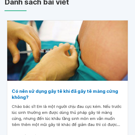
Danh sách bài viết
Có nên sử dụng gây tê khi đã gây tê màng cứng
không?
Chào bác sĩ! Em là một người chịu đau cực kém. Nếu trước
lúc sinh thường em được dùng thủ pháp gây tê màng
cứng, nhưng đến lúc khâu tầng sinh môn em vẫn muốn
tiêm thêm một mũi gây tê khác để giảm đau thì có được
không ạ? Mong bác sĩ tư vấn giúp em ạ. Em cảm ơn bác sĩ.