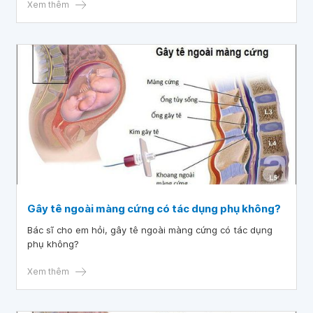
gây tê ngoài màng cứng không ạ? Ưu điểm của kỹ thuật
Xem thêm
gây tê ngoài màng cứng là gì?
Gây tê ngoài màng cứng có tác dụng phụ không?
Bác sĩ cho em hỏi, gây tê ngoài màng cứng có tác dụng
phụ không?
Xem thêm