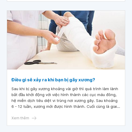
Điều gì sẽ xảy ra khi bạn bị gãy xương?
Sau khi bị gãy xương khoảng vài giờ thì quá trình làm lành
bắt đầu khởi động với việc hình thành các cục máu đông,
hệ miễn dịch tiêu diệt vi trùng nơi xương gãy. Sau khoảng
6 - 12 tuần, xương mới được hình thành. Cuối cùng là giai
đoạn tu sửa, tùy vào loại và vị trí xương gãy mà thời gian
hồi phục cũng khác nhau.
Xem thêm