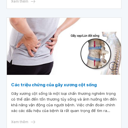
Xem thêm
Các triệu chứng của gãy xương cột sống
Gãy xương cột sống là một loại chấn thương nghiêm trọng
có thể dẫn đến tổn thương tủy sống và ảnh hưởng lớn đến
khả năng vận động của người bệnh. Việc chẩn đoán chính
xác các dấu hiệu của bệnh là rất quan trọng để tìm ra
phương pháp điều trị thích hợp, từ đó giúp nâng cao sức
khỏe và cải thiện cuộc sống của người bệnh một cách
Xem thêm
đáng kể.