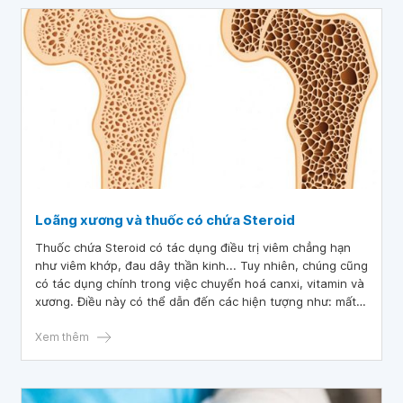
Loãng xương và thuốc có chứa Steroid
Thuốc chứa Steroid có tác dụng điều trị viêm chẳng hạn
như viêm khớp, đau dây thần kinh... Tuy nhiên, chúng cũng
có tác dụng chính trong việc chuyển hoá canxi, vitamin và
xương. Điều này có thể dẫn đến các hiện tượng như: mất
xương, loãng xương và gãy xương. Vì vậy, sử dụng thuốc
có chứa steroid cần được tư vấn và kê đơn bởi các bác sĩ
Xem thêm
chuyên khoa để làm giảm nguy cơ ảnh hưởng của thuốc
lên xương.