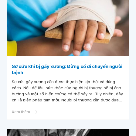
Sơ cứu khi bị gãy xương: Đừng cố di chuyển người
bệnh
Sơ cứu gãy xương cần được thực hiện kịp thời và đúng
cách. Nếu để lâu, sức khỏe của người bị thương sẽ bị ảnh
hưởng và một số biến chứng có thể xảy ra. Tuy nhiên, đây
chỉ là biện pháp tạm thời. Người bị thương cần được đưa
đến bệnh viện để có phương pháp điều trị phù hợp, cùng
tìm hiểu thông tin chi tiết trong bài viết này nhé.
Xem thêm