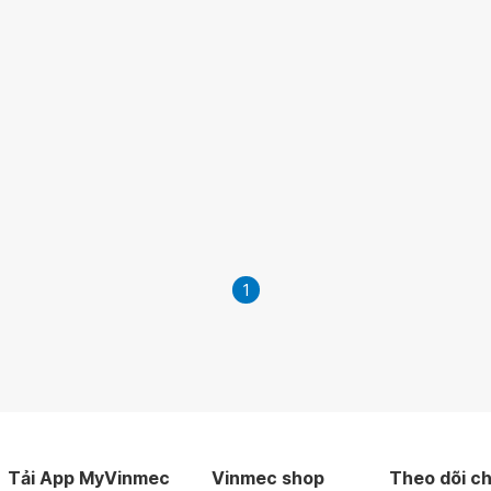
1
Tải App MyVinmec
Vinmec shop
Theo dõi ch