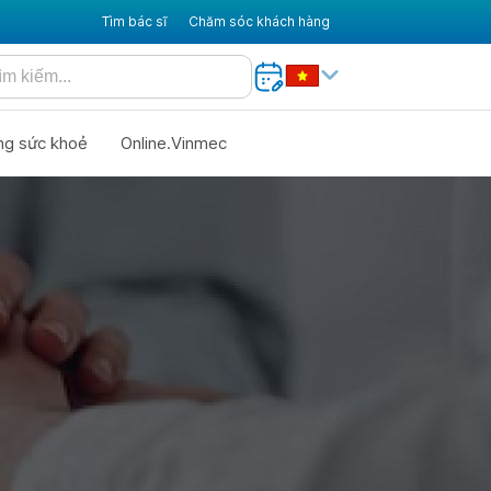
Tìm bác sĩ
Chăm sóc khách hàng
ng sức khoẻ
Online.Vinmec