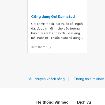
Công dụng Gel Kamistad
Gel kamistad là loại thuốc bôi ngoài
da, được chỉ định cho các trường
hợp bị viêm loét gây đau ở miệng,
môi hoặc lợi. Thuốc được sử dụng
theo liều khuyến nghị của bác sĩ,
do đó người bệnh cần tránh tự ý
Xem thêm
điều chỉnh liều vì mục đích điều trị
cá nhân.
Câu chuyện khách hàng
Thông tin sức khỏe
Hệ thống Vinmec
Dịch vụ