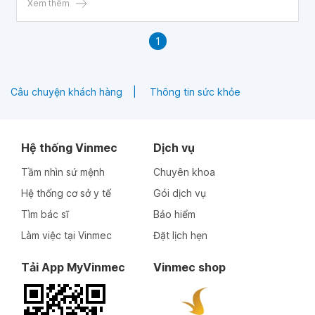
sung thay thế hormone ở người bệnh giảm chức năng sinh
Xem thêm
lý ở nam giới do thiếu hụt testosterone có triệu chứng và
xét nghiệm khẳng định.
1
Câu chuyện khách hàng
Thông tin sức khỏe
Hệ thống Vinmec
Dịch vụ
Tầm nhìn sứ mệnh
Chuyên khoa
Hệ thống cơ sở y tế
Gói dịch vụ
Tìm bác sĩ
Bảo hiểm
Làm việc tại Vinmec
Đặt lịch hẹn
Tải App MyVinmec
Vinmec shop