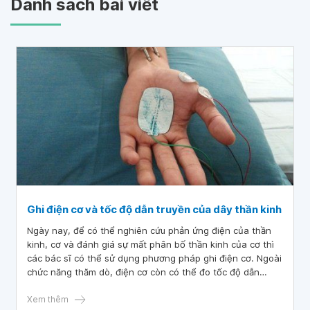
Danh sách bài viết
Ghi điện cơ và tốc độ dẫn truyền của dây thần kinh
Ngày nay, để có thể nghiên cứu phản ứng điện của thần
kinh, cơ và đánh giá sự mất phân bố thần kinh của cơ thì
các bác sĩ có thể sử dụng phương pháp ghi điện cơ. Ngoài
chức năng thăm dò, điện cơ còn có thể đo tốc độ dẫn
truyền vận động và cảm giác, đặc biệt là chẩn đoán điện ở
ngoại biên.
Xem thêm