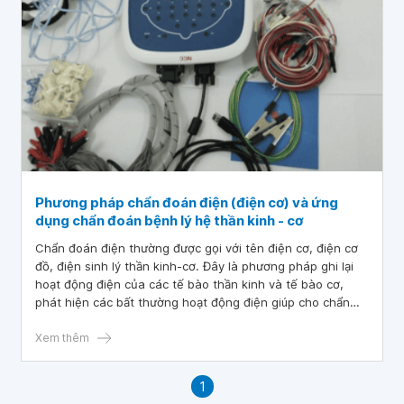
Phương pháp chẩn đoán điện (điện cơ) và ứng
dụng chẩn đoán bệnh lý hệ thần kinh - cơ
Chẩn đoán điện thường được gọi với tên điện cơ, điện cơ
đồ, điện sinh lý thần kinh-cơ. Đây là phương pháp ghi lại
hoạt động điện của các tế bào thần kinh và tế bào cơ,
phát hiện các bất thường hoạt động điện giúp cho chẩn
đoán bệnh lý thần kinh ngoại biên, bệnh lý cơ và khớp
thần kinh-cơ (synap thần kinh-cơ).
Xem thêm
1