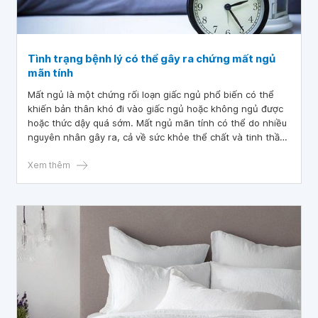
Tình trạng bệnh lý có thể gây ra chứng mất ngủ
mãn tính
Mất ngủ là một chứng rối loạn giấc ngủ phổ biến có thể
khiến bản thân khó đi vào giấc ngủ hoặc không ngủ được
hoặc thức dậy quá sớm. Mất ngủ mãn tính có thể do nhiều
nguyên nhân gây ra, cả về sức khỏe thể chất và tinh thần.
Trong đó, các bệnh gây mất ngủ phổ biến là đau mạn tính,
ung thư, đái tháo đường.
Xem thêm