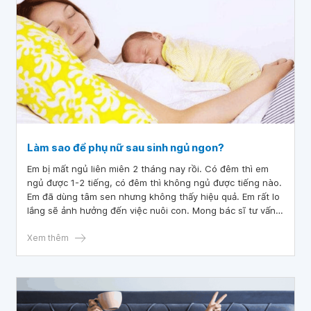
Làm sao để phụ nữ sau sinh ngủ ngon?
Em bị mất ngủ liên miên 2 tháng nay rồi. Có đêm thì em
ngủ được 1-2 tiếng, có đêm thì không ngủ được tiếng nào.
Em đã dùng tâm sen nhưng không thấy hiệu quả. Em rất lo
lắng sẽ ảnh hưởng đến việc nuôi con. Mong bác sĩ tư vấn
giúp em làm sao để phụ nữ sau sinh ngủ ngon. Cảm ơn
bác sĩ.
Xem thêm