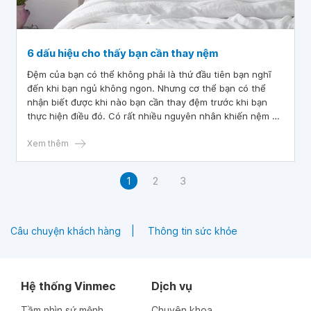
6 dấu hiệu cho thấy bạn cần thay nệm
Đệm của bạn có thể không phải là thứ đầu tiên bạn nghĩ
đến khi bạn ngủ không ngon. Nhưng cơ thể bạn có thể
nhận biết được khi nào bạn cần thay đệm trước khi bạn
thực hiện điều đó. Có rất nhiều nguyên nhân khiến nệm bị
hỏng hoặc cần thay mới để giúp bạn có giấc ngủ tốt hơn.
Bài viết này sẽ cung cấp thêm những thông tin về sử dụng
Xem thêm
đệm, khi nào cần thay đệm.
1
2
3
Câu chuyện khách hàng
Thông tin sức khỏe
Hệ thống Vinmec
Dịch vụ
Tầm nhìn sứ mệnh
Chuyên khoa