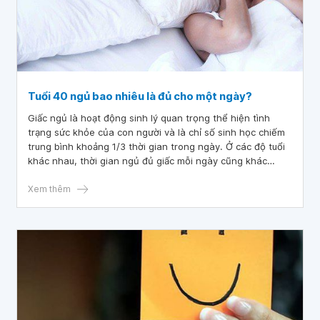
Tuổi 40 ngủ bao nhiêu là đủ cho một ngày?
Giấc ngủ là hoạt động sinh lý quan trọng thể hiện tình
trạng sức khỏe của con người và là chỉ số sinh học chiếm
trung bình khoảng 1/3 thời gian trong ngày. Ở các độ tuổi
khác nhau, thời gian ngủ đủ giấc mỗi ngày cũng khác
nhau. Theo đó người 40 tuổi ngủ bao nhiêu là đủ cho một
ngày là vấn đề được nhiều người quan tâm.
Xem thêm