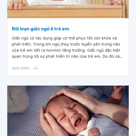
Rối loạn giấc ngủ ở trẻ em
Giấc ngủ có tác dụng giúp cơ thể phục hồi sức khỏe và
phát triển. Trong khi ngủ,thùy trước tuyến yên trong não
của trẻ em tiết ra hormon tăng trưởng. Giấc ngủ đặc biệt
quan trọng tới sự phát triển trí não của trẻ em. Do đó các
rối loạn về giấc ngủ ở trẻ em nếu không được phát hiện và
điều chỉnh kịp thời sẽ ảnh hưởng rất nhiều tới sự phát triển
Xem thêm
cả về thể chất lẫn tinh thần của trẻ.