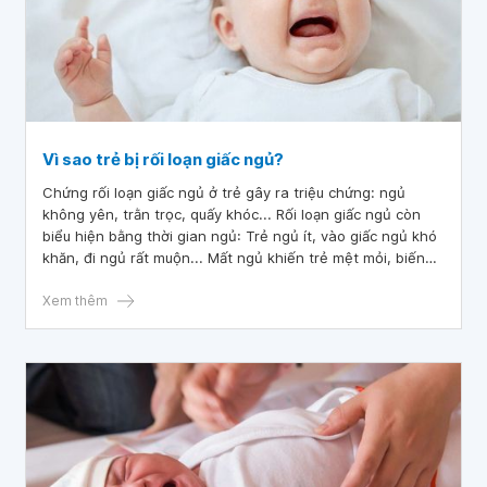
Vì sao trẻ bị rối loạn giấc ngủ?
Chứng rối loạn giấc ngủ ở trẻ gây ra triệu chứng: ngủ
không yên, trằn trọc, quấy khóc... Rối loạn giấc ngủ còn
biểu hiện bằng thời gian ngủ: Trẻ ngủ ít, vào giấc ngủ khó
khăn, đi ngủ rất muộn... Mất ngủ khiến trẻ mệt mỏi, biếng
ăn và chậm lớn. Vậy nguyên nhân nào dẫn đến trẻ bị rối
loạn giấc ngủ?
Xem thêm