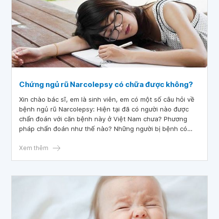
Chứng ngủ rũ Narcolepsy có chữa được không?
Xin chào bác sĩ, em là sinh viên, em có một số câu hỏi về
bệnh ngủ rũ Narcolepsy: Hiện tại đã có người nào được
chẩn đoán với căn bệnh này ở Việt Nam chưa? Phương
pháp chẩn đoán như thế nào? Những người bị bệnh có
được chữa trị chưa và làm sao để em liên lạc với bác sĩ để
chẩn đoán?
Xem thêm