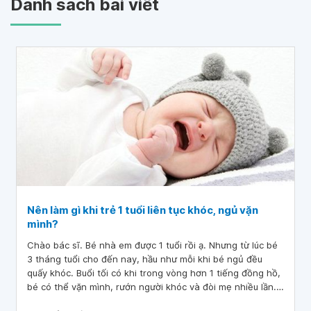
Danh sách bài viết
Nên làm gì khi trẻ 1 tuổi liên tục khóc, ngủ vặn
mình?
Chào bác sĩ. Bé nhà em được 1 tuổi rồi ạ. Nhưng từ lúc bé
3 tháng tuổi cho đến nay, hầu như mỗi khi bé ngủ đều
quấy khóc. Buổi tối có khi trong vòng hơn 1 tiếng đồng hồ,
bé có thể vặn mình, rướn người khóc và đòi mẹ nhiều lần.
Vậy cho em hỏi bé có vấn đề gì không ạ?