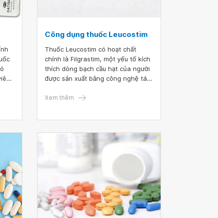
Công dụng thuốc Leucostim
ính
Thuốc Leucostim có hoạt chất
huốc
chính là Filgrastim, một yếu tố kích
có
thích dòng bạch cầu hạt của người
viêm,
được sản xuất bằng công nghệ tái
tổ hợp AND. Thuốc có tác dụng
kích thích sản xuất, trưởng thành
Xem thêm
và kích hoạt bạch cầu trung tính để
tăng khả năng di chuyển, gây độc
tế bào của chúng.