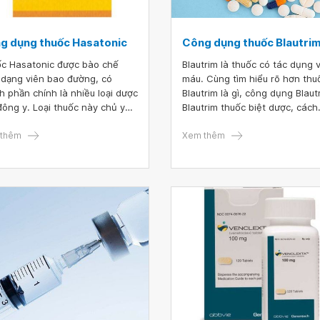
g dụng thuốc Hasatonic
Công dụng thuốc Blautri
c Hasatonic được bào chế
Blautrim là thuốc có tác dụng v
 dạng viên bao đường, có
máu. Cùng tìm hiểu rõ hơn thu
h phần chính là nhiều loại dược
Blautrim là gì, công dụng Blaut
 đông y. Loại thuốc này chủ yếu
Blautrim thuốc biệt dược, cách
 sử dụng để bồi bổ cơ thể.
dùng Blautrim,... qua bài viết d
thêm
đây.
Xem thêm