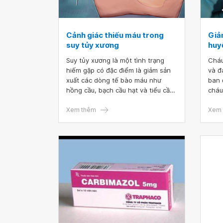
Cảnh giác thiếu máu trong
Giả
suy tủy xương
huy
Suy tủy xương là một tình trạng
Cháu
hiếm gặp có đặc điểm là giảm sản
và đ
xuất các dòng tế bào máu như
ban 
hồng cầu, bạch cầu hạt và tiểu cầu.
cháu
Trong đó, thiếu máu là một biến
sĩ c
chứng nguy hiểm và cần được phát
Xem thêm
sốt 
Xem 
hiện để điều trị kịp thời, nhằm
phòng ngừa các biến chứng nguy
hiểm của bệnh.