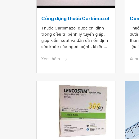
Công dụng thuốc Carbimazol
Côn
Thuốc Carbimazol được chỉ định
Thuố
trong điều trị bệnh lý tuyến giáp,
dưới
giúp kiểm soát và dần dần ổn định
thàn
sức khỏe của người bệnh, khiến
liệu
cho nhiều bệnh nhân đã an tâm
được
lao động, làm việc hiệu quả hơn.
Xem thêm
Xem 
Vậy để tìm hiểu thuốc Carbimazol
là thuốc gì? Cách uống thế nào là
đúng? Bài viết dưới đây sẽ giúp bạn
hiểu rõ hơn về công dụng thuốc
Carbimazol.