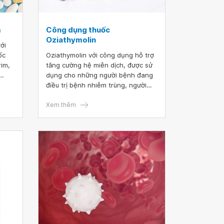
m
Công dụng thuốc
Oziathymolin
ới
ốc
Oziathymolin với công dụng hỗ trợ
rim,
tăng cường hệ miễn dịch, được sử
dụng cho những người bệnh đang
ưới
điều trị bệnh nhiễm trùng, người
già yếu miễn dịch suy giảm, người
nhiễm HIV... Thuốc chứa thành
Xem thêm
phần chính là Thymomodulin. Bài
viết dưới đây sẽ giới thiệu về cách
dùng và liều dùng thuốc
Oziathymolin, cũng như các lưu ý
khi sử dụng thuốc cho người bệnh.