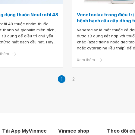
g dụng thuốc Neutrofil 48
Venetoclax trong điều trị
bệnh bạch cầu cấp dòng t
rofil 48 thuộc nhóm thuốc
t thanh và globulin miễn dịch,
Venetoclax là một thuốc kê đơ
 sử dụng để điều trị chủ yếu
được sử dụng kết hợp với thuố
chứng mất bạch cầu hạt. Hãy
khác (azacitidine hoặc decitab
 tìm hiểu về công dụng, liều
hoặc cytarabine liều thấp) để 
 của thuốc Neutrofil 48 thông
thêm
trị bệnh bạch cầu cấp dòng tủy
bài viết dưới đây.
Xem thêm
1
2
Tải App MyVinmec
Vinmec shop
Theo dõi ch