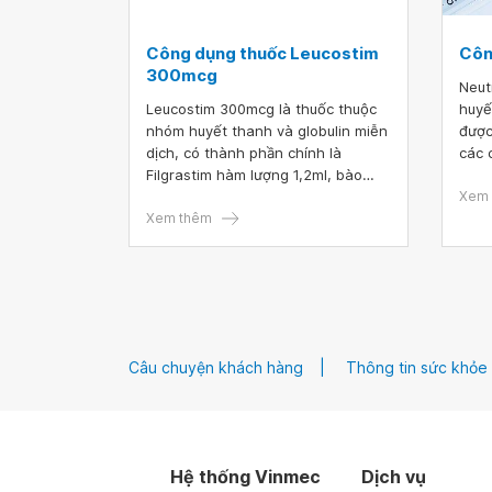
Công dụng thuốc Leucostim
Côn
300mcg
Neut
Leucostim 300mcg là thuốc thuộc
huyế
nhóm huyết thanh và globulin miễn
được
dịch, có thành phần chính là
các 
Filgrastim hàm lượng 1,2ml, bào
cùng
chế dạng dung dịch tiêm, đóng gói
dùng
Xem 
hộp 10 lọ, mỗi lọ chứa 1,2ml thuốc.
Xem thêm
qua 
Thuốc được dùng để điều trị phục
hồi tủy ở bệnh nhân cấy ghép tủy,
dùng trong hóa trị gây giảm bạch
cầu trung tính và nâng cao thể
trạng cho người suy giảm miễn
dịch.
Câu chuyện khách hàng
Thông tin sức khỏe
Hệ thống Vinmec
Dịch vụ