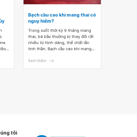
Bạch cầu cao khi mang thai có
ủy
nguy hiểm?
n
Trong suốt thời kỳ 9 tháng mang
c
thai, bà bầu thường bị thay đổi rất
ine
nhiều từ hình dáng, thể chất lẫn
điều
tinh thần. Bạch cầu cao khi mang
.
thai là một trong những thay đổi có
liên quan đến huyết học. Vậy bạch
Xem thêm
cầu cao khi mang thai có nguy
hiểm không?
úng tôi