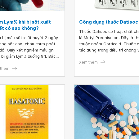
m Lym% khi bị sốt xuất
Công dụng thuốc Datisoc
ết có sao không?
Thuốc Datisoc có hoạt chất ch
 bị mắc sốt xuất huyết 2 ngày
là Metyl Prednisolon. Đây là t
ang sốt cao, cháu chưa phát
thuộc nhóm Corticoid. Thuốc 
đỏ. Giấy xét nghiệm máu ghi
tác dụng trong điều trị chống 
 bị giảm Lym% xuống 9,1. Bác
chống dị ứng hiệu quả.
ho cháu hỏi giảm Lym% khi bị
Xem thêm
xuất huyết có sao không
thêm