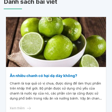
Danh sách bài viết
Ăn nhiều chanh có hại dạ dày không?
Chanh là loại quả có vị chua, được dùng để làm thực phẩm
trên khắp thế giới. Bộ phận được sử dụng chủ yếu của
chanh là nước ép của nó, các phần còn lại cũng được sử
dụng phổ biến trong nấu ăn và nướng bánh. Vậy ăn chanh
có tác dụng gì và ăn nhiều chanh có tốt không? Bài viết
sau sẽ giúp bạn giải đáp thắc mắc.
Xem thêm