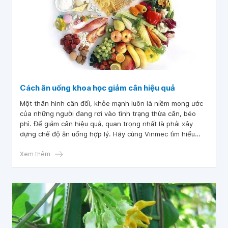
Cách ăn uống khoa học giảm cân hiệu quả
Một thân hình cân đối, khỏe mạnh luôn là niềm mong ước
của những người đang rơi vào tình trạng thừa cân, béo
phì. Để giảm cân hiệu quả, quan trọng nhất là phải xây
dựng chế độ ăn uống hợp lý. Hãy cùng Vinmec tìm hiểu
nguyên tắc xây dựng thực đơn và cách ăn uống khoa học
giảm cân hiệu quả qua bài viết dưới đây nhé!
Xem thêm