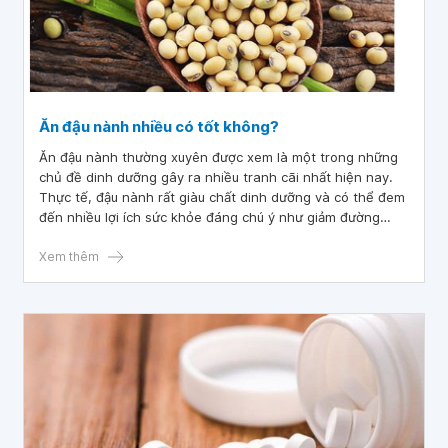
Ăn đậu nành nhiều có tốt không?
Ăn đậu nành thường xuyên được xem là một trong những
chủ đề dinh dưỡng gây ra nhiều tranh cãi nhất hiện nay.
Thực tế, đậu nành rất giàu chất dinh dưỡng và có thể đem
đến nhiều lợi ích sức khỏe đáng chú ý như giảm đường
huyết, cải thiện sức khỏe tim mạch, giảm triệu chứng mãn
kinh và các nguy cơ gây ung thư. Tuy nhiên, cũng có một
Xem thêm
số người lo ngại về sự ảnh hưởng của chế độ ăn giàu đậu
nành đối với sức khoẻ, chẳng hạn như làm giảm chức năng
tuyến giáp, tăng nguy cơ ung thư vú hoặc tác dụng nữ hoá
ở nam giới.