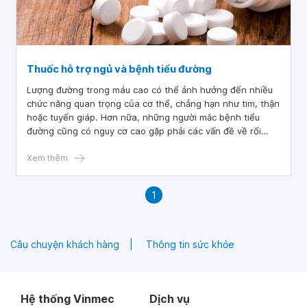
Thuốc hỗ trợ ngủ và bệnh tiểu đường
Lượng đường trong máu cao có thể ảnh hưởng đến nhiều
chức năng quan trọng của cơ thể, chẳng hạn như tim, thận
hoặc tuyến giáp. Hơn nữa, những người mắc bệnh tiểu
đường cũng có nguy cơ cao gặp phải các vấn đề về rối
loạn giấc ngủ gồm khó ngủ, mất ngủ, chứng ngưng thở khi
ngủ hoặc hội chứng chân không yên. Do đó, nhiều người
Xem thêm
đã lựa chọn sử dụng thuốc hỗ trợ ngủ kết hợp với lối sống
lành mạnh để cải thiện chất lượng giấc ngủ của mình.
1
Câu chuyện khách hàng
Thông tin sức khỏe
Hệ thống Vinmec
Dịch vụ