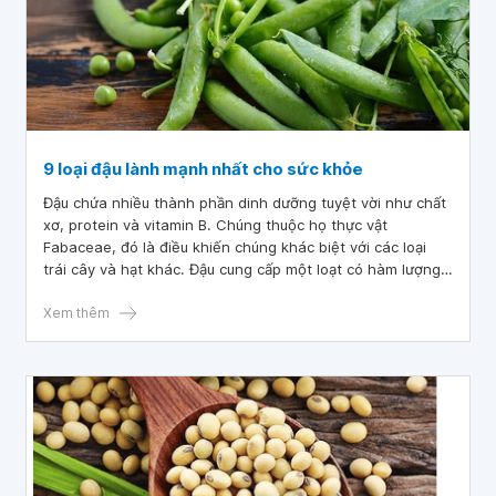
9 loại đậu lành mạnh nhất cho sức khỏe
Đậu chứa nhiều thành phần dinh dưỡng tuyệt vời như chất
xơ, protein và vitamin B. Chúng thuộc họ thực vật
Fabaceae, đó là điều khiến chúng khác biệt với các loại
trái cây và hạt khác. Đậu cung cấp một loạt có hàm lượng
chất dinh dưỡng cao đem lại rất nhiều lợi ích tiềm năng cho
sức khỏe. Một số lợi ích tiềm năng mà chúng cung cấp bao
Xem thêm
gồm: giảm cholesterol ; giảm lượng đường trong máu; cung
cấp protein cho năng lượng. Dưới đây, chúng tôi thảo luận
về 9 loại đậu lành mạnh nhất cho bữa ăn của bạn.