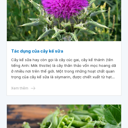
Tác dụng của cây kế sữa
Cây kế sữa hay còn gọi là cây cúc gai, cây kế thánh (tên
tiếng Anh: Milk thistle) là cây thân thảo vốn mọc hoang dã
ở nhiều nơi trên thế giới. Một trong những hoạt chất quan
trọng của cây kế sữa là silymarin, được chiết xuất từ hạt
của cây. Silymarin là một flavonoid có đặc tính chống oxy
hóa và được sử dụng để điều trị các bệnh về gan.
Xem thêm