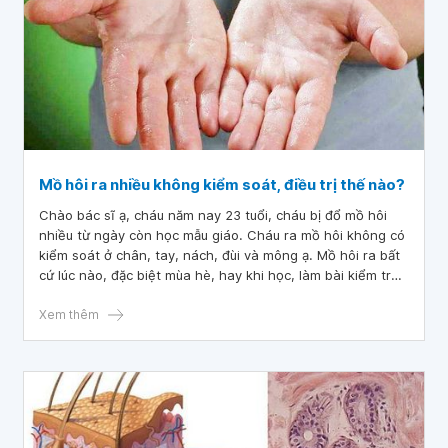
Mồ hôi ra nhiều không kiểm soát, điều trị thế nào?
Chào bác sĩ ạ, cháu năm nay 23 tuổi, cháu bị đổ mồ hôi
nhiều từ ngày còn học mẫu giáo. Cháu ra mồ hôi không có
kiểm soát ở chân, tay, nách, đùi và mông ạ. Mồ hôi ra bất
cứ lúc nào, đặc biệt mùa hè, hay khi học, làm bài kiểm tra,
khi nhịp tim đập nhanh do hồi hộp mồ hôi cũng càng ra
nhiều. Vậy bác sĩ cho cháu hỏi có thuốc nào hay cách nào
Xem thêm
giúp chữa bệnh này không ạ? Cháu cảm ơn ạ!