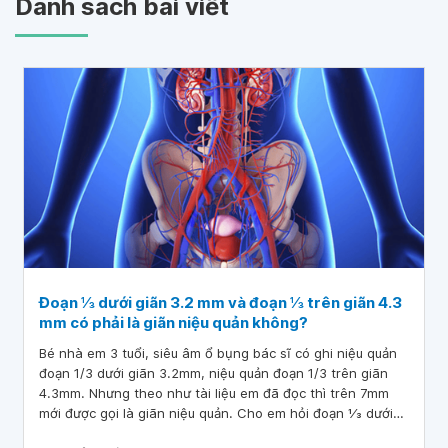
Danh sách bài viết
Đoạn 1⁄3 dưới giãn 3.2 mm và đoạn 1⁄3 trên giãn 4.3
mm có phải là giãn niệu quản không?
Bé nhà em 3 tuổi, siêu âm ổ bụng bác sĩ có ghi niệu quản
đoạn 1/3 dưới giãn 3.2mm, niệu quản đoạn 1/3 trên giãn
4.3mm. Nhưng theo như tài liệu em đã đọc thì trên 7mm
mới được gọi là giãn niệu quản. Cho em hỏi đoạn 1⁄3 dưới
giãn 3.2 mm và đoạn 1⁄3 trên giãn 4.3 mm có phải là giãn