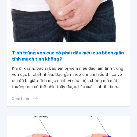
Tinh trùng vón cục có phải dấu hiệu của bệnh giãn
tĩnh mạch tinh không?
Khi đi khám, bác sĩ bảo em bị viêm niệu đạo làm tinh trùng
vón cục bị chết nhiều. Dạo gần theo em tìm hiểu thì có vẻ
em đã bị giãn tĩnh mạch tinh vì các triệu chứng mà mắt
thường em có thể nhìn thấy được. Lúc xuất tinh thì tinh
trùng vẫn vón cục. Bác sĩ cho em hỏi, tinh trùng vón cục
có phải dấu hiệu của bệnh giãn tĩnh mạch tinh không
Xem thêm