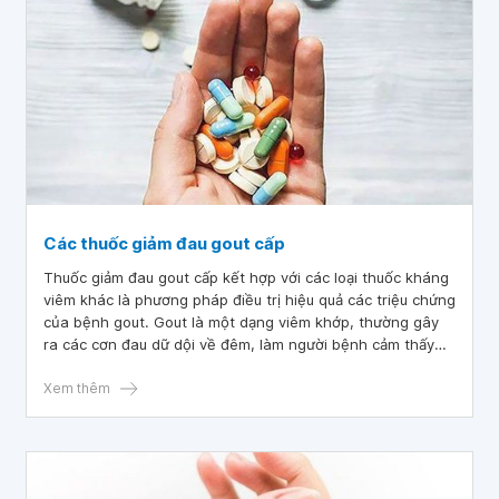
Các thuốc giảm đau gout cấp
Thuốc giảm đau gout cấp kết hợp với các loại thuốc kháng
viêm khác là phương pháp điều trị hiệu quả các triệu chứng
của bệnh gout. Gout là một dạng viêm khớp, thường gây
ra các cơn đau dữ dội về đêm, làm người bệnh cảm thấy
mệt mỏi và khó chịu, ảnh hưởng nghiêm trọng đến sức
khỏe người bệnh. Hãy cùng bài viết tìm hiểu chi tiết về
Xem thêm
cách giảm đau khi bị gout hiệu quả nhé!