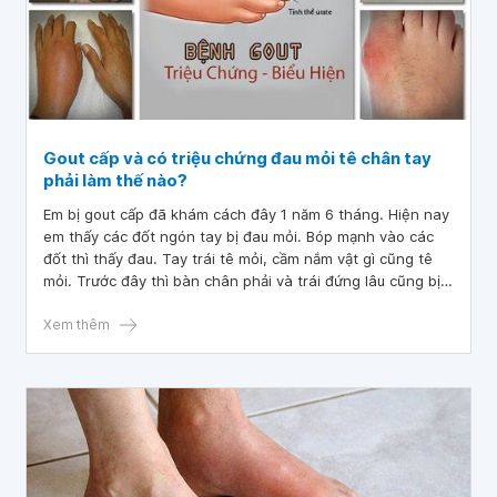
Gout cấp và có triệu chứng đau mỏi tê chân tay
phải làm thế nào?
Em bị gout cấp đã khám cách đây 1 năm 6 tháng. Hiện nay
em thấy các đốt ngón tay bị đau mỏi. Bóp mạnh vào các
đốt thì thấy đau. Tay trái tê mỏi, cầm nắm vật gì cũng tê
mỏi. Trước đây thì bàn chân phải và trái đứng lâu cũng bị
mỏi, đặc biệt chỗ ngón út. Bác sĩ cho em hỏi gout cấp và
có triệu chứng đau mỏi tê chân tay phải làm thế nào?
Xem thêm