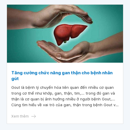
Tăng cường chức năng gan thận cho bệnh nhân
gút
Gout là bệnh lý chuyển hóa liên quan đến nhiều cơ quan
trong cơ thể như khớp, gan, thận, tim,... trong đó gan và
thận là cơ quan bị ảnh hưởng nhiều ở người bệnh Gout,...
Cùng tìm hiểu về vai trò của gan, thận trong bệnh Gout và
biện pháp tăng cường chức năng gan thận cho người bệnh
Gout qua bài viết dưới đây.
Xem thêm