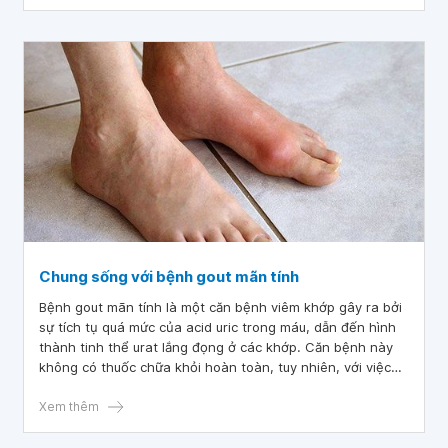
Chung sống với bệnh gout mãn tính
Bệnh gout mãn tính là một căn bệnh viêm khớp gây ra bởi
sự tích tụ quá mức của acid uric trong máu, dẫn đến hình
thành tinh thể urat lắng đọng ở các khớp. Căn bệnh này
không có thuốc chữa khỏi hoàn toàn, tuy nhiên, với việc
điều trị kịp thời và đúng cách, người bệnh có thể kiểm soát
được các triệu chứng, ngăn ngừa các biến chứng xảy ra.
Xem thêm