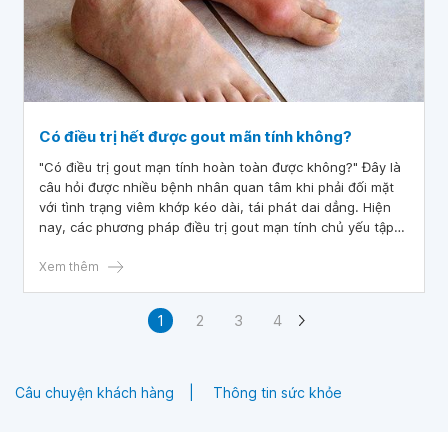
Có điều trị hết được gout mãn tính không?
"Có điều trị gout mạn tính hoàn toàn được không?" Đây là
câu hỏi được nhiều bệnh nhân quan tâm khi phải đối mặt
với tình trạng viêm khớp kéo dài, tái phát dai dẳng. Hiện
nay, các phương pháp điều trị gout mạn tính chủ yếu tập
trung vào việc kiểm soát nồng độ acid uric trong máu,
giảm triệu chứng viêm và ngăn ngừa tổn thương khớp,
Xem thêm
thay vì loại bỏ hoàn toàn bệnh.
1
2
3
4
Câu chuyện khách hàng
Thông tin sức khỏe