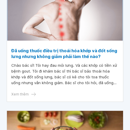
Đã uống thuốc điều trị thoái hóa khớp và đốt sống
lưng nhưng không giảm phải làm thế nào?
Chào bác sĩ! Tôi hay đau mỏi lưng. Và các khớp có tiền xử
bệnh gout. Tôi đi khám bác sĩ thì bác sĩ bảo thoái hóa
khớp và đốt sống lưng, bác sĩ có kê cho tôi toa thuốc
uống nhưng vẫn không giảm. Bác sĩ cho tôi hỏi, đã uống
thuốc điều trị thoái hóa khớp và đốt sống lưng phải làm
thế nào? Mong bác sĩ tư vấn, cảm ơn bác sĩ!
Xem thêm