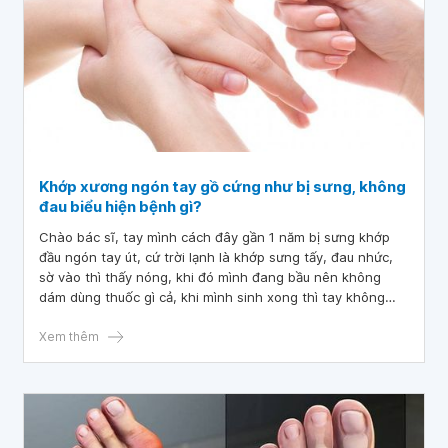
Khớp xương ngón tay gồ cứng như bị sưng, không
đau biểu hiện bệnh gì?
Chào bác sĩ, tay mình cách đây gần 1 năm bị sưng khớp
đầu ngón tay út, cứ trời lạnh là khớp sưng tấy, đau nhức,
sờ vào thì thấy nóng, khi đó mình đang bầu nên không
dám dùng thuốc gì cả, khi mình sinh xong thì tay không
còn sưng nữa nhưng khớp xương đó không hiểu sao
không về như ban đầu được. Hiện giờ tay mình không phải
Xem thêm
là sưng, hoàn toàn không đau, không tấy đỏ nhưng hình
như khớp xương bị sùi lên hay sao ạ, chỗ khớp tay gồ
cứng như bị sưng. Bác sĩ cho mình hỏi mình bị bệnh gì và
phương pháp chữa trị thế nào ạ? Hiện tại mình đang nuôi
con nhỏ 2 tháng tuổi và bé bú mẹ ạ, mình cảm ơn bác sĩ!