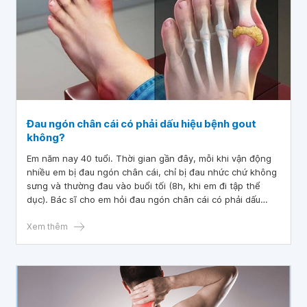
Đau ngón chân cái có phải dấu hiệu bệnh gout
không?
Em năm nay 40 tuổi. Thời gian gần đây, mỗi khi vận động
nhiều em bị đau ngón chân cái, chỉ bị đau nhức chứ không
sưng và thường đau vào buổi tối (8h, khi em đi tập thể
dục). Bác sĩ cho em hỏi đau ngón chân cái có phải dấu
hiệu bệnh gout không? Mong bác sĩ tư vấn giúp em. Em xin
cảm ơn.
Xem thêm