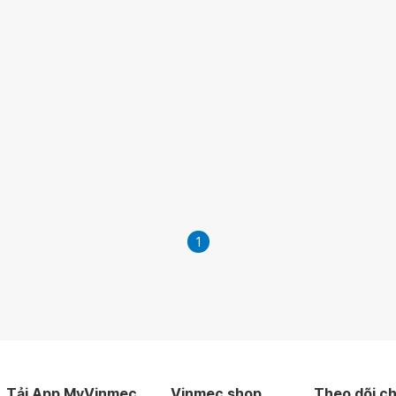
1
Tải App MyVinmec
Vinmec shop
Theo dõi ch