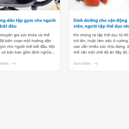
ng dẫn tập gym cho người
Dinh dưỡng cho vận động
 bắt đầu
viên, người tập thể dục nh
chuyên gia sức khỏe và thể
Khi chúng ta tập thể dục từ 90
đã biên soạn một hướng dẫn
trở lên, hoặc làm việc ở cường
gym cho người mới bắt đầu. Nội
cao cần nhiều sức chịu đựng, t
 cơ bản bao gồm định nghĩa
thể cần một chế độ ăn đầy đủ 
ột số thuật ngữ tập luyện phổ
để duy trì quá trình và phục hồ
, các bài tập mẫu và đề xuất
thêm
nhanh chóng sau đó. Dưới đây
Xem thêm
họn thiết bị tập tại nhà.
chế độ dinh dưỡng dành cho
những vận động viên và người
thể dục nhiều.