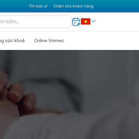
Tìm bác sĩ
Chăm sóc khách hàng
ng sức khoẻ
Online.Vinmec