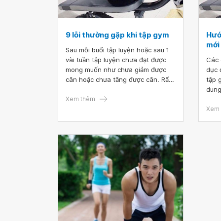
9 lỗi thường gặp khi tập gym
Hướ
mới
Sau mỗi buổi tập luyện hoặc sau 1
vài tuần tập luyện chưa đạt được
Các 
mong muốn như chưa giảm được
dục 
cân hoặc chưa tăng được cân. Rất
tập 
có thể trong quá trình luyện tập đã
dung
mắc sai lầm nên chưa đạt được
Xem thêm
về m
hiệu quả.
biến
Xem 
lựa c