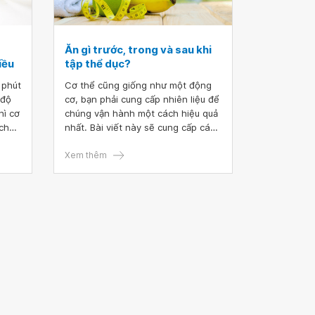
Ăn gì trước, trong và sau khi
iều
tập thể dục?
 phút
Cơ thể cũng giống như một động
 độ
cơ, bạn phải cung cấp nhiên liệu để
hì cơ
chúng vận hành một cách hiệu quả
chất
nhất. Bài viết này sẽ cung cấp các
i
thông tin về các chất dinh dưỡng
 là
mà bạn nên có trước, trong và sau
Xem thêm
khi tập thể dục.
 tập