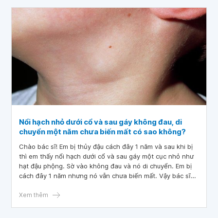
Nổi hạch nhỏ dưới cổ và sau gáy không đau, di
chuyển một năm chưa biến mất có sao không?
Chào bác sĩ! Em bị thủy đậu cách đây 1 năm và sau khi bị
thì em thấy nổi hạch dưới cổ và sau gáy một cục nhỏ như
hạt đậu phộng. Sờ vào không đau và nó di chuyển. Em bị
cách đây 1 năm nhưng nó vẫn chưa biến mất. Vậy bác sĩ
cho em hỏi: “Nổi hạch nhỏ dưới cổ và sau gáy không đau,
di chuyển một năm chưa biến mất có sao không?” Cảm ơn
Xem thêm
bác sĩ đã tư vấn và giải đáp! Em xin chân thành cảm ơn!