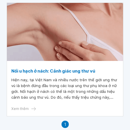
Nổi u hạch ở nách: Cảnh giác ung thư vú
Hiện nay, tại Việt Nam và nhiều nước trên thế giới ung thư
vú là bệnh đứng đầu trong các loại ung thư phụ khoa ở nữ
giới. Nổi hạch ở nách có thể là một trong những dấu hiệu
cảnh báo ung thư vú. Do đó, nếu thấy triệu chứng này,
người bệnh nên thăm khám sớm và điều trị, nâng cao tỉ lệ
sống sót.
Xem thêm
1