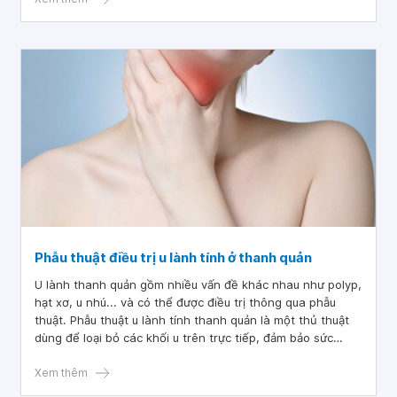
Phẫu thuật điều trị u lành tính ở thanh quản
U lành thanh quản gồm nhiều vấn đề khác nhau như polyp,
hạt xơ, u nhú... và có thể được điều trị thông qua phẫu
thuật. Phẫu thuật u lành tính thanh quản là một thủ thuật
dùng để loại bỏ các khối u trên trực tiếp, đảm bảo sức
khỏe và các hoạt động sống bình thường tại thanh quản
của bệnh nhân.
Xem thêm