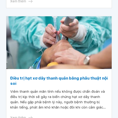
như vậy. Tôi cho cháu đi khám được bác sĩ kết luận cháu bị
Xem thêm
hạt xơ dây thanh quản. Bác sĩ cho tôi hỏi, bé 5 tuổi bị hạt
xơ dây thanh quản có điều trị bằng thuốc được không hay
phải phẫu thuật ạ? Rất mong bác sĩ tư vấn, cảm ơn bác sĩ!
Điều trị hạt xơ dây thanh quản bằng phẫu thuật nội
soi
Viêm thanh quản mãn tính nếu không được chẩn đoán và
điều trị kịp thời sẽ gây ra biến chứng hạt xơ dây thanh
quản. Nếu gặp phải bệnh lý này, người bệnh thường bị
khản tiếng, phát âm khó khăn hoặc đôi khi còn cảm giác
hụt hơi hay tức ngực khi giao tiếp. Vậy bệnh hạt xơ dây
thanh quản chữa như thế nào?
Xem thêm