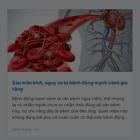
Ghi nhớ một số chỉ số cơ thể quan trọng và kiểm soát tốt
các chỉ số của cơ thể mình là một yếu tố quan trọng giúp
hạn chế nguy cơ mắc các bệnh tim mạch.
Sau mãn kinh, nguy cơ bị bệnh động mạch vành gia
tăng
Bệnh động mạch vành là căn bệnh nguy hiểm, thế nhưng
lại có nhiều người chưa có nhận thức đúng về căn bệnh
này, họ cho rằng đây là bệnh của đàn ông. Quan niệm này
không đúng bởi phụ nữ hoàn toàn có thể mắc bệnh động
mạch vành, đặc biệt nguy cơ bị bệnh ở nữ giới gia tăng sau
mãn kinh.
Xem thêm