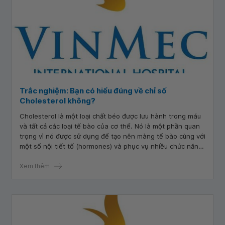
Trắc nghiệm: Bạn có hiểu đúng về chỉ số
Cholesterol không?
Cholesterol là một loại chất béo được lưu hành trong máu
và tất cả các loại tế bào của cơ thể. Nó là một phần quan
trọng vì nó được sử dụng để tạo nên màng tế bào cùng với
một số nội tiết tố (hormones) và phục vụ nhiều chức năng
quan trọng khác của cơ thể. Tuy nhiên, có quá nhiều
cholesterol trong máu sẽ gây ảnh hưởng không tốt đến
Xem thêm
sức khỏe, nhất là đối với hệ tim mạch. Hãy cùng tìm hiểu kỹ
hơn trong bài trắc nghiệm dưới đây nhé!