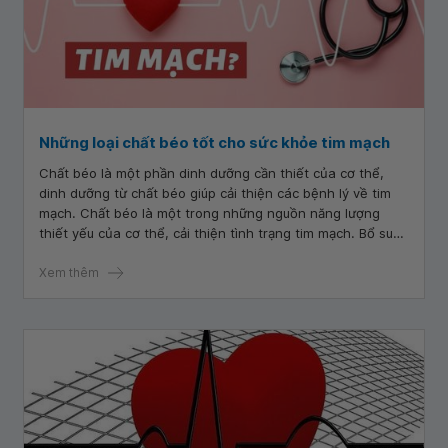
Những loại chất béo tốt cho sức khỏe tim mạch
Chất béo là một phần dinh dưỡng cần thiết của cơ thể,
dinh dưỡng từ chất béo giúp cải thiện các bệnh lý về tim
mạch. Chất béo là một trong những nguồn năng lượng
thiết yếu của cơ thể, cải thiện tình trạng tim mạch. Bổ sung
những thực phẩm giàu chất béo tốt cho tim mạch mỗi ngày
để có một trái tim khỏe và tràn đầy sức sống.
Xem thêm