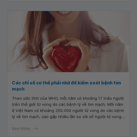
Các chỉ số cơ thể phải nhớ để kiểm soát bệnh tim
mạch
Theo ước tính của WHO, mỗi năm có khoảng 17 triệu người
trên thế giới từ vong do các bệnh lý về tim mạch. Mỗi năm
ở Việt Nam có khoảng 200.000 người tử vong do các bệnh
lý về tim mạch, cao gấp nhiều lần so với số người tử vong
do ung thư và tai nạn giao thông. Điều đáng lo ngại là
bệnh tim mạch đang có dấu hiệu ngày càng trẻ hóa, bệnh
Xem thêm
có thể xảy ra ở bất cứ đối tượng nào ở bất kỳ độ tuổi nào.