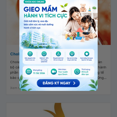
Cholesterol trong máu: Các chỉ số cần biết
Cholesterol vốn là một chất béo nằm trong máu và toàn
bộ các loại tế bào khác nhau của cơ thể. Đây là một thành
phần quan trọng vì nó là tác nhân chính tạo nên màng tế
bào cùng với một số nội tiết tố, đồng thời phục vụ những
chức năng quan trọng khác trong cơ thể con người.
Xem thêm