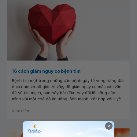
16 cách giảm nguy cơ bệnh tim
Bệnh tim một trong những căn bệnh gây tử vong hàng đầu
ở cả nam và nữ giới. Vì vậy, để giảm nguy cơ mắc các vấn
đề về tim mạch, bạn hãy bắt đầu thay đổi lối sống của
mình với một chế độ ăn uống lành mạnh, kết hợp với luyện
tập thể dục thường xuyên để nâng cao thể lực.
Xem thêm
×