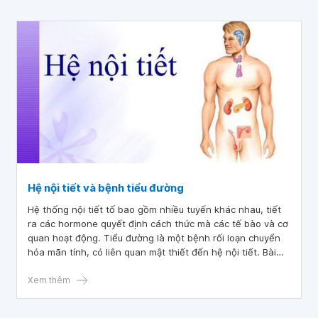
Hệ nội tiết và bệnh tiểu đường
Hệ thống nội tiết tố bao gồm nhiều tuyến khác nhau, tiết
ra các hormone quyết định cách thức mà các tế bào và cơ
quan hoạt động. Tiểu đường là một bệnh rối loạn chuyển
hóa mãn tính, có liên quan mật thiết đến hệ nội tiết. Bài
viết này sẽ giúp bạn hiểu hơn về hệ nội tiết cũng như mối
liên quan của nó với bệnh tiểu đường.
Xem thêm