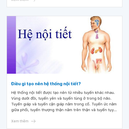
Điều gì tạo nên hệ thống nội tiết?
Hệ thống nội tiết được tạo nên từ nhiều tuyến khác nhau.
Vùng dưới đồi, tuyến yên và tuyến tùng ở trong bộ não.
Tuyến giáp và tuyến cận giáp nằm trong cổ. Tuyến ức nằm
giữa phổi, tuyến thượng thận nằm trên thận và tuyến tụy
nằm sau dạ dày. Buồng trứng (nếu là phụ nữ) hoặc tinh
hoàn (nếu là đàn ông) nằm trong vùng xương chậu.
Xem thêm