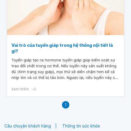
Vai trò của tuyến giáp trong hệ thống nội tiết là
gì?
Tuyến giáp tạo ra hormone tuyến giáp giúp kiểm soát sự
trao đổi chất trong cơ thể. Nếu tuyến này sản xuất không
đủ (tình trạng suy giáp), mọi thứ sẽ diễn chậm hơn kể cả
nhịp tim và có thể bị táo bón. Ngược lại, nếu tuyến này sản
xuất quá mức (tình trạng cường giáp) mọi thứ diễn ra một
cách tăng tốc, nhịp tim trở nên nhanh hơn nhiều và có thể
Xem thêm
bị tiêu chảy.
1
Câu chuyện khách hàng
Thông tin sức khỏe