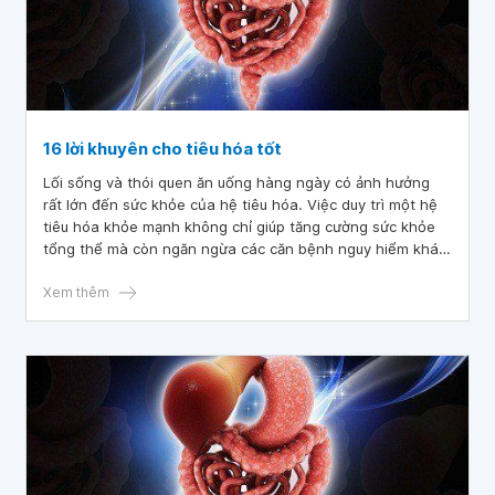
16 lời khuyên cho tiêu hóa tốt
Lối sống và thói quen ăn uống hàng ngày có ảnh hưởng
rất lớn đến sức khỏe của hệ tiêu hóa. Việc duy trì một hệ
tiêu hóa khỏe mạnh không chỉ giúp tăng cường sức khỏe
tổng thể mà còn ngăn ngừa các căn bệnh nguy hiểm khác,
chẳng hạn như ung thư dạ dày. Dưới đây là 16 lời khuyên
giúp bạn tiêu hóa tốt thức ăn.
Xem thêm