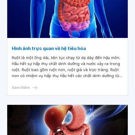
Hình ảnh trực quan về hệ tiêu hóa
Ruột là một ống dài, liên tục chạy từ dạ dày đến hậu môn.
Hầu hết sự hấp thụ chất dinh dưỡng và nước xảy ra trong
ruột. Ruột bao gồm ruột non, ruột già và trực tràng. Ruột
non có nhiệm vụ hấp thụ hầu hết các chất dinh dưỡng từ
những gì chúng ta ăn và uống. Các mô mượt mà đường
ruột non, được chia thành tá tràng và hồi tràng. Ruột già
Xem thêm
hấp thụ nước từ chất thải, tạo ra phân. Khi phân đi vào
trực tràng, các dây thần kinh ở đó tạo ra sự thôi thúc đi đại
tiện.