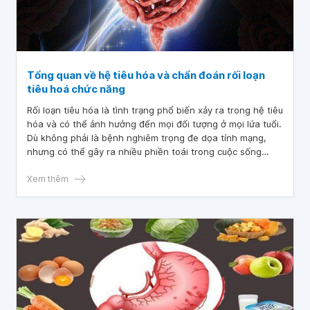
Tổng quan về hệ tiêu hóa và chẩn đoán rối loạn
tiêu hoá chức năng
Rối loạn tiêu hóa là tình trạng phổ biến xảy ra trong hệ tiêu
hóa và có thể ảnh hưởng đến mọi đối tượng ở mọi lứa tuổi.
Dù không phải là bệnh nghiêm trọng đe dọa tính mạng,
nhưng có thể gây ra nhiều phiền toái trong cuộc sống
hàng ngày. Những người mắc phải tình trạng này thường
trải qua các triệu chứng khó chịu làm ảnh hưởng đến chất
Xem thêm
lượng cuộc sống và hoạt động hàng ngày.