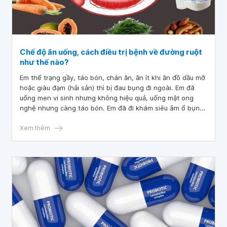
Chế độ ăn uống, cách điều trị bệnh về đường ruột
như thế nào?
Em thể trạng gầy, táo bón, chán ăn, ăn ít khi ăn đồ dầu mỡ
hoặc giàu đạm (hải sản) thì bị đau bụng đi ngoài. Em đã
uống men vi sinh nhưng không hiệu quả, uống mật ong
nghệ nhưng càng táo bón. Em đã đi khám siêu âm ổ bụng
được kết quả là viêm ruột nhưng uống thuốc không khỏi.
Vậy bác sĩ cho em hỏi chế độ ăn uống, cách điều trị bệnh
Xem thêm
về đường ruột như thế nào? Em cảm ơn bác sĩ ạ!