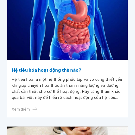
Hệ tiêu hóa hoạt động thế nào?
Hệ tiêu hóa là một hệ thống phức tạp và vô cùng thiết yếu
khi giúp chuyển hóa thức ăn thành năng lượng và dưỡng
chất cần thiết cho cơ thể hoạt động. Hãy cùng tham khảo
qua bài viết này để hiểu rõ cách hoạt động của hệ tiêu
hóa để tăng sức khỏe tổng thể, phòng ngừa các bệnh liên
quan và đưa ra những lựa chọn thực phẩm phù hợp với cơ
Xem thêm
thể.