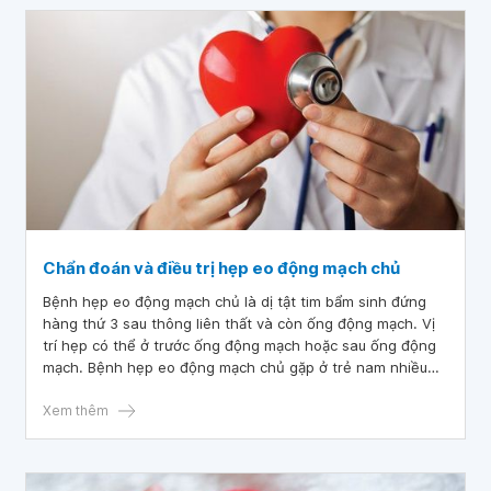
Chẩn đoán và điều trị hẹp eo động mạch chủ
Bệnh hẹp eo động mạch chủ là dị tật tim bẩm sinh đứng
hàng thứ 3 sau thông liên thất và còn ống động mạch. Vị
trí hẹp có thể ở trước ống động mạch hoặc sau ống động
mạch. Bệnh hẹp eo động mạch chủ gặp ở trẻ nam nhiều
gấp 3 lần trẻ nữ. Bài viết này sẽ cung cấp thông tin về các
phương pháp chẩn đoán và điều trị hẹp eo động mạch
Xem thêm
chủ.