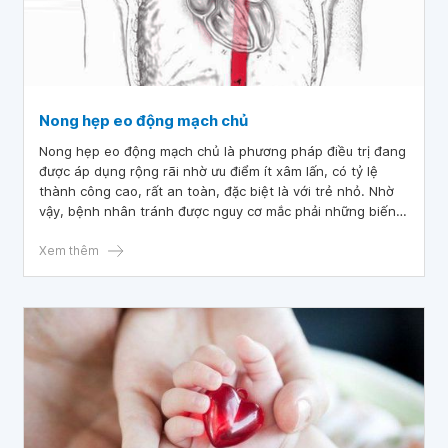
Nong hẹp eo động mạch chủ
Nong hẹp eo động mạch chủ là phương pháp điều trị đang
được áp dụng rộng rãi nhờ ưu điểm ít xâm lấn, có tỷ lệ
thành công cao, rất an toàn, đặc biệt là với trẻ nhỏ. Nhờ
vậy, bệnh nhân tránh được nguy cơ mắc phải những biến
chứng khó lường như suy tim, tăng huyết áp do hẹp eo
động mạch chủ,...
Xem thêm