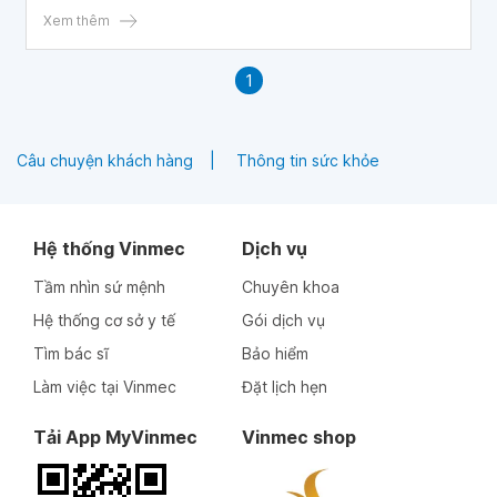
phá chi tiết qua bài viết dưới đây.
Xem thêm
1
Câu chuyện khách hàng
Thông tin sức khỏe
Hệ thống Vinmec
Dịch vụ
Tầm nhìn sứ mệnh
Chuyên khoa
Hệ thống cơ sở y tế
Gói dịch vụ
Tìm bác sĩ
Bảo hiểm
Làm việc tại Vinmec
Đặt lịch hẹn
Tải App MyVinmec
Vinmec shop