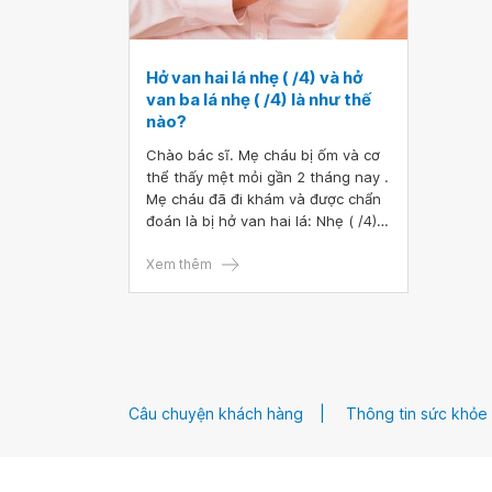
Hở van hai lá nhẹ ( /4) và hở
van ba lá nhẹ ( /4) là như thế
nào?
Chào bác sĩ. Mẹ cháu bị ốm và cơ
thể thấy mệt mỏi gần 2 tháng nay .
Mẹ cháu đã đi khám và được chẩn
đoán là bị hở van hai lá: Nhẹ ( /4)
và hở van ba lá: Nhẹ ( /4).
Xem thêm
Câu chuyện khách hàng
Thông tin sức khỏe