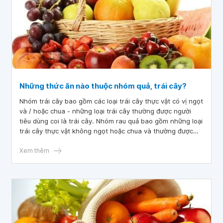
Những thức ăn nào thuộc nhóm quả, trái cây?
Nhóm trái cây bao gồm các loại trái cây thực vật có vị ngọt
và / hoặc chua - những loại trái cây thường được người
tiêu dùng coi là trái cây. Nhóm rau quả bao gồm những loại
trái cây thực vật không ngọt hoặc chua và thường được
tiêu thụ cùng với các loại rau khác hoặc tiêu thụ riêng như
một loại rau.
Xem thêm