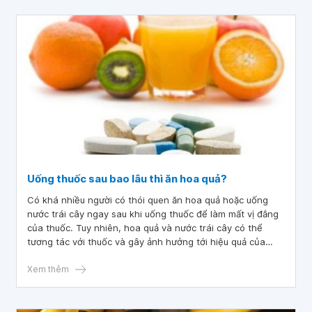
Uống thuốc sau bao lâu thì ăn hoa quả?
Có khá nhiều người có thói quen ăn hoa quả hoặc uống
nước trái cây ngay sau khi uống thuốc để làm mất vị đắng
của thuốc. Tuy nhiên, hoa quả và nước trái cây có thể
tương tác với thuốc và gây ảnh hưởng tới hiệu quả của
thuốc. Vậy người bệnh uống thuốc sau bao lâu thì ăn hoa
quả?
Xem thêm