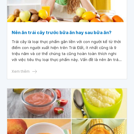
Nên ăn trái cây trước bữa ăn hay sau bữa ăn?
Trái cây là loại thực phẩm gắn liền với con người kể từ thời
điểm con người xuất hiện trên Trái Đất, ít nhất cũng là 9
triệu năm và cơ thể chúng ta cũng hoàn toàn thích nghi
với việc tiêu thụ loại thực phẩm này. Vấn đề là nên ăn trái
cây trước bữa ăn hay sau bữa ăn? Làm sao để biết cách
ăn trái cây tốt cho sức khỏe? Hãy cùng đi tìm lời giải đáp
Xem thêm
thông qua bài viết sau.