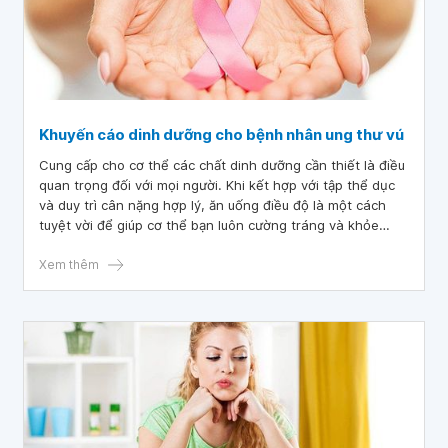
Khuyến cáo dinh dưỡng cho bệnh nhân ung thư vú
Cung cấp cho cơ thể các chất dinh dưỡng cần thiết là điều
quan trọng đối với mọi người. Khi kết hợp với tập thể dục
và duy trì cân nặng hợp lý, ăn uống điều độ là một cách
tuyệt vời để giúp cơ thể bạn luôn cường tráng và khỏe
mạnh. Nếu bạn hiện đang điều trị ung thư vú hoặc đã từng
điều trị ung thư vú trong quá khứ, việc ăn uống đầy đủ là
Xem thêm
đặc biệt quan trọng đối với bạn. Trong phần này, bạn có
thể đọc về những khuyến cáo dinh dưỡng cho bệnh nhân
ung thư vú, cách ăn uống lành mạnh, ăn gì và như thế nào
trong và sau khi điều trị.