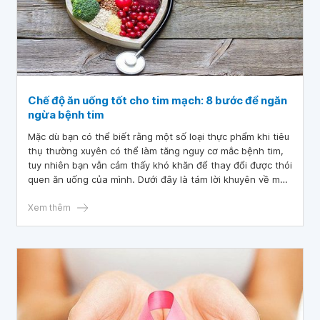
Chế độ ăn uống tốt cho tim mạch: 8 bước để ngăn
ngừa bệnh tim
Mặc dù bạn có thể biết rằng một số loại thực phẩm khi tiêu
thụ thường xuyên có thể làm tăng nguy cơ mắc bệnh tim,
tuy nhiên bạn vẫn cảm thấy khó khăn để thay đổi được thói
quen ăn uống của mình. Dưới đây là tám lời khuyên về một
chế độ ăn uống tốt cho tim mạch mà bạn nên thực hiện.
Khi bạn xác định được loại thực phẩm nào nên bổ sung
Xem thêm
nhiều hơn và loại thực phẩm nào cần hạn chế sẽ giúp bạn
tiến tới một chế độ dinh dưỡng tốt hơn cho sức khỏe tim
mạch nói riêng và sức khỏe tổng thể nói chung.