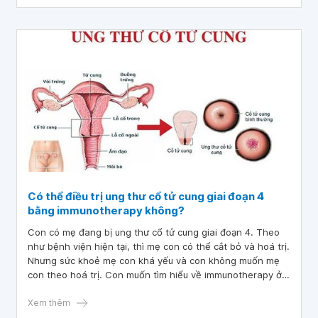
Có thể điều trị ung thư cổ tử cung giai đoạn 4
bằng immunotherapy không?
Con có mẹ đang bị ung thư cổ tử cung giai đoạn 4. Theo
như bệnh viện hiện tại, thì mẹ con có thể cắt bỏ và hoá trị.
Nhưng sức khoẻ mẹ con khá yếu và con không muốn mẹ
con theo hoá trị. Con muốn tìm hiểu về immunotherapy ở
bệnh viện của mình. Vậy bác sĩ cho con hỏi có thể điều trị
ung thư cổ tử cung giai đoạn 4 bằng immunotherapy
Xem thêm
không? Con cảm ơn bác sĩ.