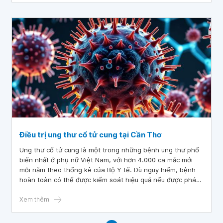
Điều trị ung thư cổ tử cung tại Cần Thơ
Ung thư cổ tử cung là một trong những bệnh ung thư phổ
biến nhất ở phụ nữ Việt Nam, với hơn 4.000 ca mắc mới
mỗi năm theo thống kê của Bộ Y tế. Dù nguy hiểm, bệnh
hoàn toàn có thể được kiểm soát hiệu quả nếu được phát
hiện sớm và điều trị đúng cách. Nhờ những tiến bộ trong y
học, phụ nữ mắc bệnh ung thư cổ tử cung có thể kéo dài
Xem thêm
tuổi thọ và duy trì chất lượng cuộc sống tốt hơn. Tại
Vinmec Cần Thơ, bệnh nhân được điều trị với công nghệ