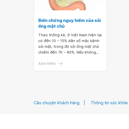
Biến chứng nguy hiểm của sỏi
ống mật chủ
Theo thống kê, ở Việt Nam hiện tại
có đến 10 – 15% dân số mắc bệnh
sỏi mật, trong đó sỏi ống mật chủ
chiếm đến 70 – 80%. Nếu không
được phát hiện và điều trị dứt
điểm, sỏi ống mật chủ sẽ dẫn tới
Xem thêm
nhiều biến chứng nguy hiểm như
nhiễm trùng, hoại tử túi mật,... đe
dọa trực tiếp đến tính mạng người
bệnh.
Câu chuyện khách hàng
Thông tin sức khỏe