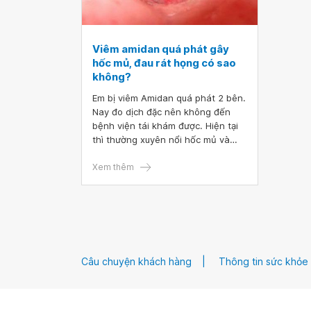
Viêm amidan quá phát gây
hốc mủ, đau rát họng có sao
không?
Em bị viêm Amidan quá phát 2 bên.
Nay đo dịch đặc nên không đến
bệnh viện tái khám được. Hiện tại
thì thường xuyên nổi hốc mủ và
đau rát vùng họng dưới, khó nuốt,
đặc biệt tầm 2-3 ngày là nó nổi hạt
Xem thêm
như ban đỏ vùng tứ chi, vai và
cánh tay là thường xuyên nhất. Bác
sĩ cho em hỏi viêm amidan quá
phát gây hốc mủ, đau rát họng có
sao không? Mong bác sĩ tư vấn
giúp. Em xin cảm ơn.
Câu chuyện khách hàng
Thông tin sức khỏe