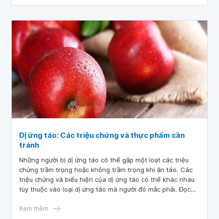
Dị ứng táo: Các triệu chứng và thực phẩm cần
tránh
Những người bị dị ứng táo có thể gặp một loạt các triệu
chứng trầm trọng hoặc không trầm trọng khi ăn táo. Các
triệu chứng và biểu hiện của dị ứng táo có thể khác nhau
tùy thuộc vào loại dị ứng táo mà người đó mắc phải. Đọc
thêm để hiểu hơn về các triệu chứng dị ứng táo và biện
pháp phòng tránh.
Xem thêm