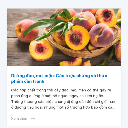
để hiểu rõ hơn.
Dị ứng đào, mơ, mận: Các triệu chứng và thực
phẩm cần tránh
Các hợp chất trong trái cây đào, mơ, mận có thể gây ra
phản ứng dị ứng ở một số người ngay sau khi họ ăn.
Thông thường các triệu chứng dị ứng dẫn đến chỉ giới hạn
ở đường tiêu hóa, nhưng một số trường hợp bao gồm các
triệu chứng toàn thân, có thể ảnh hưởng đến các cơ quan
và mô khác của cơ thể. Trong một số trường hợp hiếm
Xem thêm
gặp, nuốt phải có thể gây ra sốc phản vệ. Bài viết dưới đây