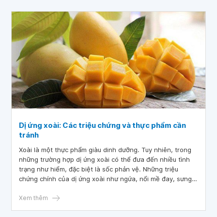
sẽ giới thiệu cho bạn các triệu chứng dị ứng đào, mơ, mận
và cách phòng tránh.
Dị ứng xoài: Các triệu chứng và thực phẩm cần
tránh
Xoài là một thực phẩm giàu dinh dưỡng. Tuy nhiên, trong
những trường hợp dị ứng xoài có thể đưa đến nhiều tình
trạng như hiểm, đặc biệt là sốc phản vệ. Những triệu
chứng chính của dị ứng xoài như ngứa, nổi mề đay, sưng
miệng khi tiếp xúc với xoài. Bài viết này giúp cung cấp một
số thông tin về dị ứng xoài.
Xem thêm