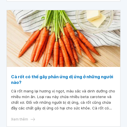
Cà rốt có thể gây phản ứng dị ứng ở những người
nào?
Cà rốt mang lại hương vị ngọt, màu sắc và dinh dưỡng cho
nhiều món ăn. Loại rau này chứa nhiều beta carotene và
chất xơ. Đối với những người bị dị ứng, cà rốt cũng chứa
đầy các chất gây dị ứng có hại cho sức khỏe. Cà rốt có
nhiều khả năng gây ra các phản ứng dị ứng khi ăn sống
hơn là khi nấu chín. Vậy cà rốt có thể gây phản ứng dị ứng
Xem thêm
ở những người nào? Cùng tìm hiểu thêm bài viết dưới đây