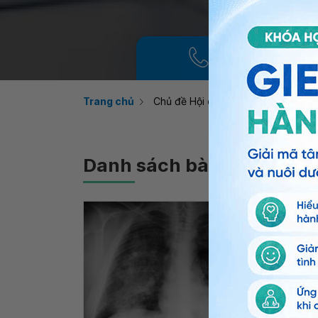
Gọi điện tổng đài
Trang chủ
Chủ đề Hội chứng Goodpasture
Danh sách bài viết