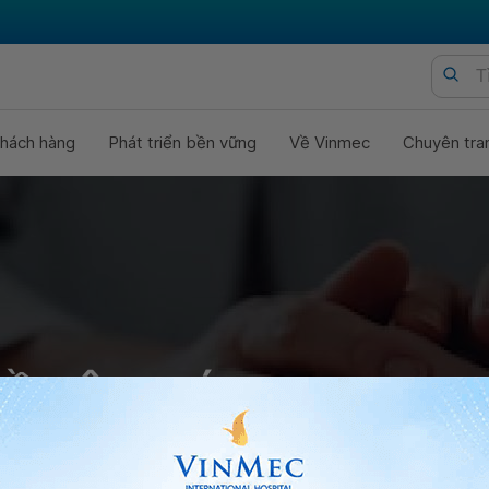
hách hàng
Phát triển bền vững
Về Vinmec
Chuyên tra
ĐỀ HỘI CHỨNG GOODPA