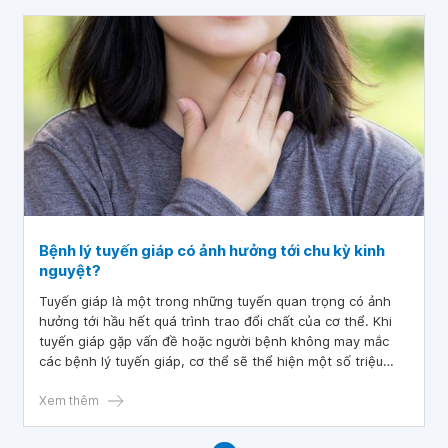
Bệnh lý tuyến giáp có ảnh hưởng tới chu kỳ kinh
nguyệt?
Tuyến giáp là một trong những tuyến quan trọng có ảnh
hưởng tới hầu hết quá trình trao đổi chất của cơ thể. Khi
tuyến giáp gặp vấn đề hoặc người bệnh không may mắc
các bệnh lý tuyến giáp, cơ thể sẽ thể hiện một số triệu
chứng rõ rệt. Đối với nữ giới thì rối loạn kinh nguyệt là một
trong những dấu hiệu giúp nhận diện bệnh lý về tuyến
Xem thêm
giáp.