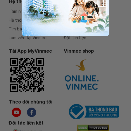
Hệ thống Vinmec
Dịch vụ
Tầm nhìn sứ mệnh
Chuyên khoa
Hệ thống cơ sở y tế
Gói dịch vụ
Tìm bác sĩ
Bảo hiểm
Làm việc tại Vinmec
Đặt lịch hẹn
Tải App MyVinmec
Vinmec shop
Theo dõi chúng tôi
Đối tác liên kết