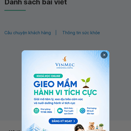
Danh sách bài viết
Câu chuyện khách hàng
Thông tin sức khỏe
×