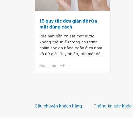
15 quy tắc đơn giản để rửa
mặt đúng cách
Rửa mặt gần như là một bước
không thể thiếu trong chu trình
chăm sóc da hàng ngày ở cả nam
và nữ giới. Tuy nhiên, rửa mặt đúng
cách như thế nào để loại bỏ lớp
trang điểm, bụi bẩn trong ngày thì
Xem thêm
không phải ai cũng biết.
Câu chuyện khách hàng
Thông tin sức khỏe