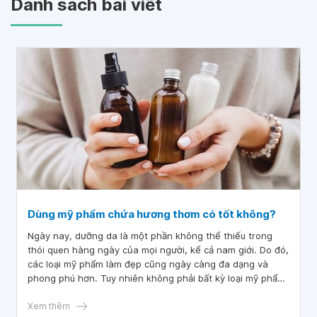
Danh sách bài viết
Dùng mỹ phẩm chứa hương thơm có tốt không?
Ngày nay, dưỡng da là một phần không thể thiếu trong
thói quen hàng ngày của mọi người, kể cả nam giới. Do đó,
các loại mỹ phẩm làm đẹp cũng ngày càng đa dạng và
phong phú hơn. Tuy nhiên không phải bất kỳ loại mỹ phẩm
nào cũng có thành phần sạch và an toàn cho người dùng,
đặc biệt các hương liệu tạo mùi mỹ phẩm. Vậy dùng mỹ
Xem thêm