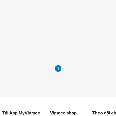
1
Tải App MyVinmec
Vinmec shop
Theo dõi ch