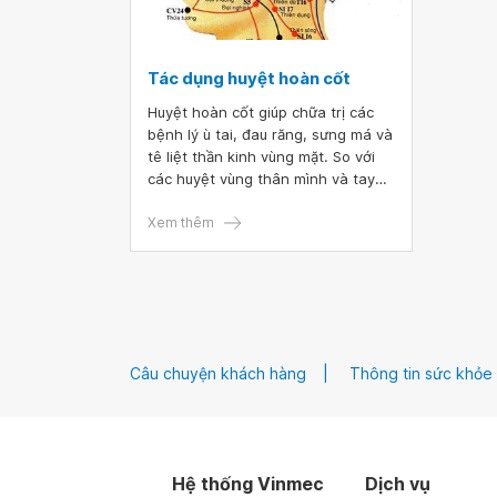
Tác dụng huyệt hoàn cốt
Huyệt hoàn cốt giúp chữa trị các
bệnh lý ù tai, đau răng, sưng má và
tê liệt thần kinh vùng mặt. So với
các huyệt vùng thân mình và tay
chân thì các huyệt vùng đầu mặt
như hoàn cốt khó xác định hơn, vì
Xem thêm
vị trí này có mật độ huyệt dày đặc.
Do đó cần nắm rõ vị trí và cách tác
động đến huyệt để mang lại hiệu
quả điều trị cao.
Câu chuyện khách hàng
Thông tin sức khỏe
Hệ thống Vinmec
Dịch vụ