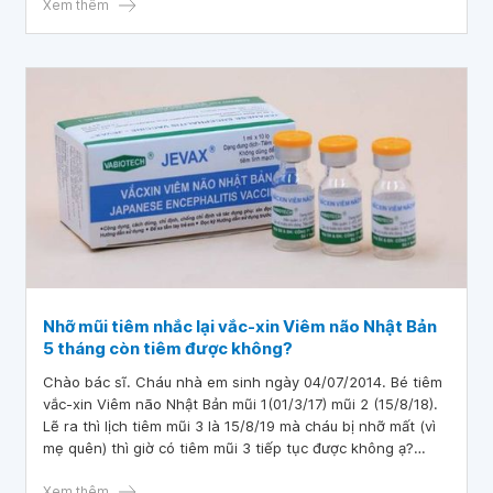
đợi theo đúng lịch của phường? Đợi theo lịch của phường
Xem thêm
thì có sao không ạ? Em cảm ơn bác sĩ.
Nhỡ mũi tiêm nhắc lại vắc-xin Viêm não Nhật Bản
5 tháng còn tiêm được không?
Chào bác sĩ. Cháu nhà em sinh ngày 04/07/2014. Bé tiêm
vắc-xin Viêm não Nhật Bản mũi 1(01/3/17) mũi 2 (15/8/18).
Lẽ ra thì lịch tiêm mũi 3 là 15/8/19 mà cháu bị nhỡ mất (vì
mẹ quên) thì giờ có tiêm mũi 3 tiếp tục được không ạ?
Mong bác sĩ tư vấn giúp em. Cám ơn bác sĩ.
Xem thêm