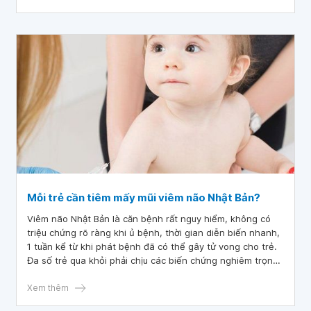
Mỗi trẻ cần tiêm mấy mũi viêm não Nhật Bản?
Viêm não Nhật Bản là căn bệnh rất nguy hiểm, không có
triệu chứng rõ ràng khi ủ bệnh, thời gian diễn biến nhanh,
1 tuần kể từ khi phát bệnh đã có thể gây tử vong cho trẻ.
Đa số trẻ qua khỏi phải chịu các biến chứng nghiêm trọng
như rối loạn tâm thần, bại liệt, mất khả năng ngôn ngữ, vv.
Do đó, việc tiêm phòng viêm não Nhật Bản cho trẻ là điều
Xem thêm
cực kỳ thiết yếu.