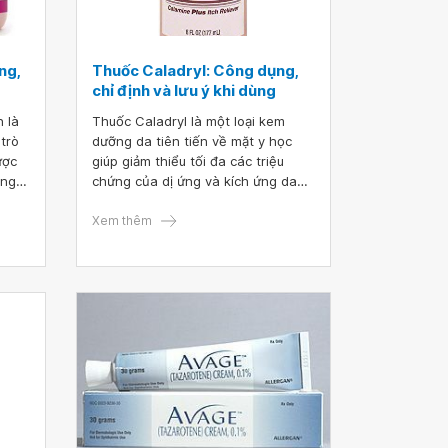
ng,
Thuốc Caladryl: Công dụng,
chỉ định và lưu ý khi dùng
 là
Thuốc Caladryl là một loại kem
trò
dưỡng da tiên tiến về mặt y học
ược
giúp giảm thiểu tối đa các triệu
ạng
chứng của dị ứng và kích ứng da
nhờ vào các thành phần chính là
ng
diphenhydramine, hydrochloride và
Xem thêm
chính yếu là pramoxine calamine.
y gây
ô da
 cho