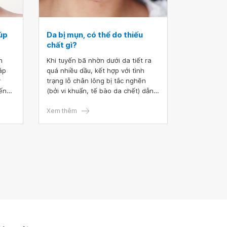
úp
Da bị mụn, có thể do thiếu
chất gì?
n
Khi tuyến bã nhờn dưới da tiết ra
áp
quá nhiều dầu, kết hợp với tình
y
trạng lỗ chân lông bị tắc nghẽn
iến
(bởi vi khuẩn, tế bào da chết) dẫn
o chế
tới hiện tượng sưng lên, hình thành
mụn trứng cá. Có nhiều nguyên
Xem thêm
có
nhân gây mụn trứng cá, trong đó
 như
thiếu chất là một trong những lý do
sung
phổ biến nhất.