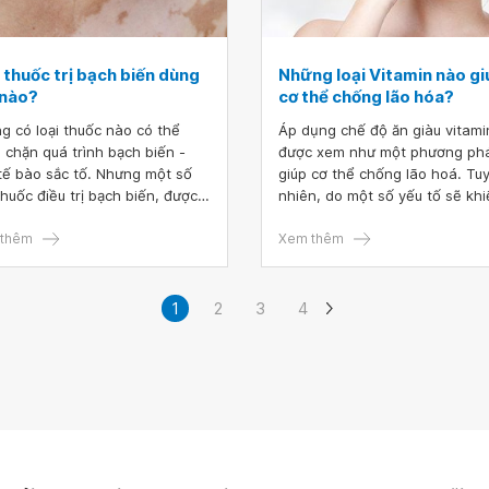
 thuốc trị bạch biến dùng
Những loại Vitamin nào gi
 nào?
cơ thể chống lão hóa?
g có loại thuốc nào có thể
Áp dụng chế độ ăn giàu vitami
 chặn quá trình bạch biến -
được xem như một phương ph
tế bào sắc tố. Nhưng một số
giúp cơ thể chống lão hoá. Tu
 thuốc điều trị bạch biến, được
nhiên, do một số yếu tố sẽ kh
ụng 1 mình, kết hợp hoặc với
cho việc cung cấp vitamin the
 pháp ánh sáng, có thể giúp
thêm
độ ăn không đủ theo nhu cầu
Xem thêm
 hồi một số màu sắc trên da.
khuyến nghị. Vì vậy, chúng ta 
sĩ da liễu của bạn đề xuất loại
thể bổ sung thêm các vitamin
c bôi thích hợp dựa trên kích
D, E, K, C từ các sản phẩm bổ 
1
2
3
4
c, kiểu và vị trí của các mảng
giúp đảm bảo yêu cầu này.
 biến, có thể kết hợp với liệu
 quang trị liệu hoặc liệu pháp
r để tăng cường hiệu quả của
 phương pháp điều trị.