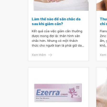
Làm thế nào để săn chắc da
Thu
sau khi giảm cân?
chỉ 
Kết quả của việc giảm cân thường
Flan
được mong đợi là: thân hình săn
Zinc
chắc hơn. Nhưng có một thách
ẩm, 
thức cho người bạn là phải giữ da
khô,
căng trong khi giảm cân. Khó khăn
tốt 
này có thể gây khó chịu, bực bội và
Xem thêm
động
Xem 
khiến bạn bối rối không biết phải
lớp 
làm gì tiếp theo.
lại b