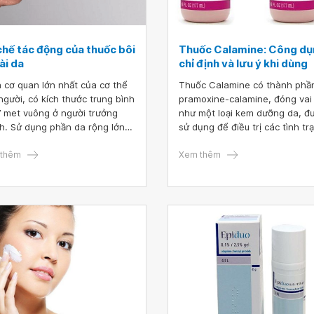
chế tác động của thuốc bôi
Thuốc Calamine: Công dụ
ài da
chỉ định và lưu ý khi dùng
à cơ quan lớn nhất của cơ thể
Thuốc Calamine có thành phần
người, có kích thước trung bình
pramoxine-calamine, đóng vai 
,7 met vuông ở người trưởng
như một loại kem dưỡng da, đ
h. Sử dụng phần da rộng lớn
sử dụng để điều trị các tình tr
con đường hấp thụ của các
gây ngứa da với mức độ nhẹ.
c dùng ngoài da để cung cấp
thêm
Nguyên nhân của các tình trạ
Xem thêm
c vào cơ thể không phải là một
này thường do cháy nắng, côn
 niệm mới. Thực tế, cách này
trùng cắn, tiếp xúc các loại câ
duy trì được rất nhiều ưu điểm
độc. Lúc này, việc bôi thuốc
hững tiến bộ của khoa học
Calamine sẽ giúp làm giảm kh
 đại ngày càng mang lại nhiều
kích ứng, làm mềm và dịu nhẹ
ích tiềm năng so với các đường
làn da.
 thuốc truyền thống.