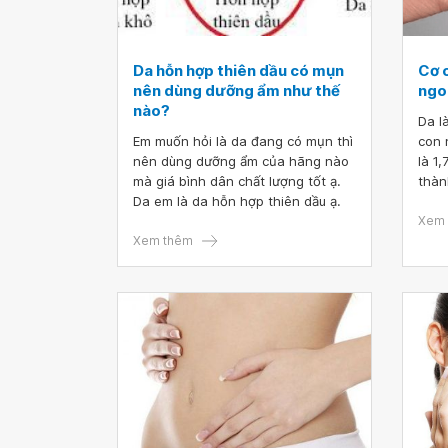
Da hỗn hợp thiên dầu có mụn
Cơ 
nên dùng dưỡng ẩm như thế
ngo
nào?
Da l
Em muốn hỏi là da đang có mụn thì
con 
nên dùng dưỡng ẩm của hãng nào
là 1
mà giá bình dân chất lượng tốt ạ.
thàn
Da em là da hỗn hợp thiên dầu ạ.
làm 
thuố
Xem 
Xem thêm
thuố
khái
vẫn 
và n
hiện
lợi 
dùng