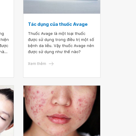
Tác dụng của thuốc Avage
ứng
Thuốc Avage là một loại thuốc
 hiện
được sử dụng trong điều trị một số
 được
bệnh da liễu. Vậy thuốc Avage nên
 nào?
được sử dụng như thế nào?
hể
uốc
Xem thêm
i
ững