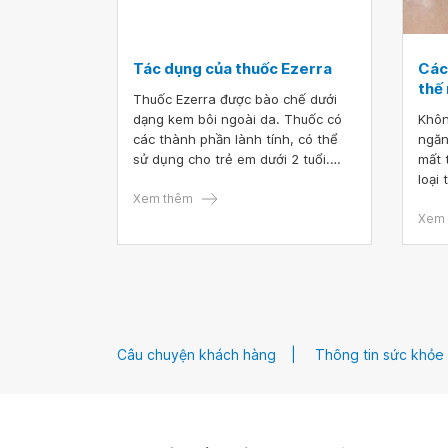
Tác dụng của thuốc Ezerra
Các
thế
Thuốc Ezerra được bào chế dưới
dạng kem bôi ngoài da. Thuốc có
Khôn
các thành phần lành tính, có thể
ngăn
sử dụng cho trẻ em dưới 2 tuổi.
mất 
Thuốc được sử dụng trong điều trị
loại
các triệu chứng mẩn ngứa, mẫn
Xem thêm
sử d
cảm, kích ứng và dị ứng da.
liệu
Xem 
phục
Bác 
thuố
thướ
bạch
pháp
Câu chuyện khách hàng
Thông tin sức khỏe
lase
cả 2