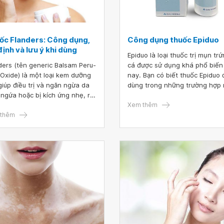
ốc Flanders: Công dụng,
Công dụng thuốc Epiduo
định và lưu ý khi dùng
Epiduo là loại thuốc trị mụn tr
ders (tên generic Balsam Peru-
cá được sử dụng khá phổ biến
 Oxide) là một loại kem dưỡng
nay. Bạn có biết thuốc Epiduo
giúp điều trị và ngăn ngừa da
dùng trong những trường hợp
 ngứa hoặc bị kích ứng nhẹ, rất
Những tác dụng phụ nào có t
cho trẻ bị hăm tã. Flanders hoạt
xảy ra trong quá trình dùng th
Xem thêm
 bằng cách tạo một lớp dầu ở
thêm
trị mụn này? Hãy tham khảo bà
ngoài cùng của da để giữ nước
viết dưới đây để biết thêm nh
ên trong.
thông tin mới.