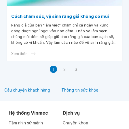
Cách chăm sóc, vệ sinh răng giả không có mùi
Răng giả của bạn “làm việc” chăm chỉ cả ngày và xứng
đáng được nghỉ ngơi vào ban đêm. Tháo và làm sạch
chúng mỗi đêm sẽ giúp giữ cho răng giả của bạn sạch sẽ,
không có vi khuẩn. Vậy làm cách nào để vệ sinh răng giả
không có mùi hôi? Dưới đây là những hướng dẫn giúp chăm
sóc, vệ sinh răng giả đúng cách.
Xem thêm
1
2
3
Câu chuyện khách hàng
Thông tin sức khỏe
Hệ thống Vinmec
Dịch vụ
Tầm nhìn sứ mệnh
Chuyên khoa