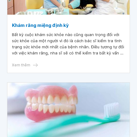
Khám răng miệng định kỳ
Bất kỳ cuộc khám sức khỏe nào cũng quan trọng đối với
sức khỏe của một người vì đó là cách bác sĩ kiểm tra tình
trạng sức khỏe mới nhất của bệnh nhân. Điều tương tự đối
với việc khám răng, nha sĩ sẽ có thể kiểm tra bất kỳ vấn đề
răng miệng nào mà bạn có thể mắc phải trong vài tháng
qua sau lần khám cuối cùng và thực hiện những việc giúp
Xem thêm
toàn bộ khoang miệng của bạn khỏe mạnh.