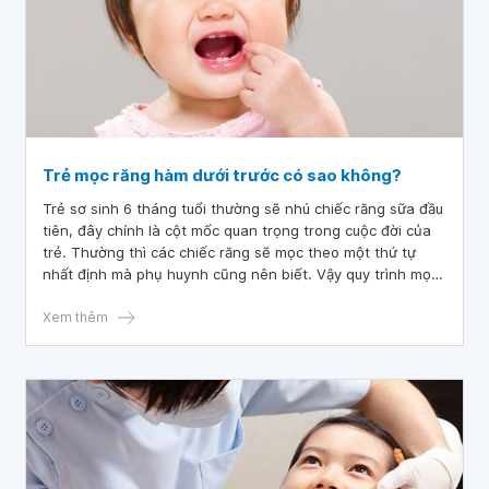
Trẻ mọc răng hàm dưới trước có sao không?
Trẻ sơ sinh 6 tháng tuổi thường sẽ nhú chiếc răng sữa đầu
tiên, đây chính là cột mốc quan trọng trong cuộc đời của
trẻ. Thường thì các chiếc răng sẽ mọc theo một thứ tự
nhất định mà phụ huynh cũng nên biết. Vậy quy trình mọc
răng của trẻ sẽ diễn ra như thế nào và răng hàm mọc lúc
nào?
Xem thêm