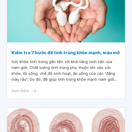
Kiểm tra 7 bước để tinh trùng khỏe mạnh, màu mỡ
Sức khỏe tinh trùng gắn liền với khả năng sinh sản của
nam giới. Chất lượng tinh trùng phụ thuộc lớn vào sức
khỏe, lối sống, chế độ sinh hoạt, ăn uống của các “đấng
mày râu”. Do đó, để giúp tinh trùng khỏe mạnh nam giới
cần duy trì lối sống lành mạnh cũng như chế độ dinh
dưỡng phù hợp.
Xem thêm