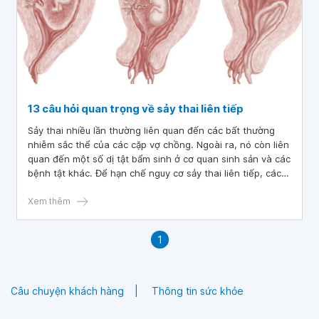
13 câu hỏi quan trọng về sảy thai liên tiếp
Sảy thai nhiều lần thường liên quan đến các bất thường
nhiễm sắc thể của các cặp vợ chồng. Ngoài ra, nó còn liên
quan đến một số dị tật bẩm sinh ở cơ quan sinh sản và các
bệnh tật khác. Để hạn chế nguy cơ sảy thai liên tiếp, các
cặp vợ chồng nên đi khám sàng lọc di truyền và thường
xuyên chăm sóc sức khỏe.
Xem thêm
1
Câu chuyện khách hàng
Thông tin sức khỏe