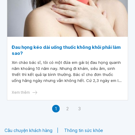
Đau họng kéo dài uống thuốc không khỏi phải làm
sao?
Xin chào bác sĩ, tôi có một đứa em gái bị đau họng quanh
năm khoảng 10 năm nay. Nhưng đi khám, siêu âm, sinh
thiết thì kết quả lại bình thường. Bác sĩ cho đơn thuốc
uống hằng ngày nhưng vẫn không hết. Cứ 2,3 ngày em lại
đau, nói khàn tiếng luôn. Xin hỏi bác sĩ bây giờ em tôi phải
làm sao hết bệnh? Xin chân thành cảm ơn!
Xem thêm
1
2
3
Câu chuyện khách hàng
Thông tin sức khỏe