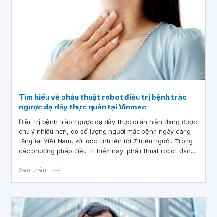
Tìm hiểu về phẫu thuật robot điều trị bệnh trào
ngược dạ dày thực quản tại Vinmec
Điều trị bệnh trào ngược dạ dày thực quản hiện đang được
chú ý nhiều hơn, do số lượng người mắc bệnh ngày càng
tăng tại Việt Nam, với ước tính lên tới 7 triệu người. Trong
các phương pháp điều trị hiện nay, phẫu thuật robot đang
được đánh giá là phương án tối ưu. Bài viết này sẽ giới
thiệu chi tiết phẫu thuật robot trong điều trị bệnh trào
Xem thêm
ngược dạ dày thực quản tại Vinmec.