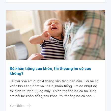
Bé khàn tiếng sau khóc, thi thoảng ho có sao
không?
Bé trai nhà em được 4 tháng vẫn tăng cân đều. Tối bé có
khóc lớn sáng hôm sau bé bị khàn tiếng. Em đo nhiệt độ
thì bình thường 36 độ mấy. Thỉnh thoảng bé có ho. Cho
em hỏi bé khàn tiếng sau khóc, thi thoảng ho có sao
không?Nhờ bác sĩ tư vấn giúp em ạ. Em cảm ơn bác sĩ.
Xem thêm