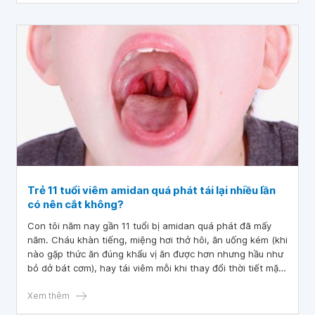
Trẻ 11 tuổi viêm amidan quá phát tái lại nhiều lần
có nên cắt không?
Con tôi năm nay gần 11 tuổi bị amidan quá phát đã mấy
năm. Cháu khàn tiếng, miệng hơi thở hôi, ăn uống kém (khi
nào gặp thức ăn đúng khẩu vị ăn được hơn nhưng hầu như
bỏ dở bát cơm), hay tái viêm mỗi khi thay đổi thời tiết mặc
dù đánh răng, súc họng nước muối ngày 2 lần. Bác sĩ cho
tôi hỏi trẻ 11 tuổi viêm amidan quá phát tái lại nhiều lần có
Xem thêm
nên cắt không? Cảm ơn bác sĩ tư vấn.