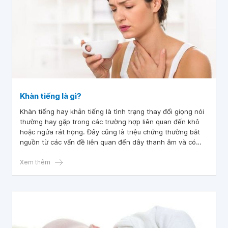
Khàn tiếng là gì?
Khàn tiếng hay khản tiếng là tình trạng thay đổi giọng nói
thường hay gặp trong các trường hợp liên quan đến khô
hoặc ngứa rát họng. Đây cũng là triệu chứng thường bắt
nguồn từ các vấn đề liên quan đến dây thanh âm và có
thể là từ viêm thanh quản. Nếu khàn tiếng kéo dài lớn hơn
10 ngày thì cần đến các cơ sở y tế nhanh chóng bởi khàn
Xem thêm
tiếng có thể do các nguyên nhân y học nghiêm trọng
khác.